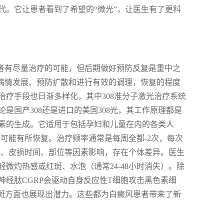
代。它让患者看到了希望的“微光”，让医生有了更科
患者有尽量治疗的可能，但后期做好预防反复是重中之
制病情发展、预防扩散和进行有效的调理，恢复的程度
疗手段也日渐多样化，其中308准分子激光治疗系统
论是国产308还是进口的美国308光，其工作原理都是
素的生成。它适用于包括孕妇和儿童在内的各类人
右可能有所恢复。治疗频率通常是每周全都-2次，每次
类型、皮损时间、部位等因素影响，存在个体差异。医生
微灼热感或红斑、水泡（通常24-48小时消失）。除
经肽CGRP会驱动自身反应性T细胞攻击黑色素细
白斑方面也展现出潜力。这些都为白癜风患者带来了新