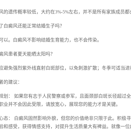
风的遗传概率较低，大约在3%-5%左右，并不是所有家族成员都
 得了白癜风还能正常结婚生子吗？
可以。白癜风不影响结婚生育能力，也不会传染。
 白癜风患者夏天能晒太阳吗？
应避免强烈紫外线直射白斑部位，以免刺激扩散；冬季可适当进
者的建议：
规划： 如果您有志于人民警察或参军，且面颈部白斑长径超过全
职业并不会因此受限，请放宽心，展现您的能力才是关键。
心态： 白癜风固然影响外貌，但您的价值绝非只限于此。积极
验和感受，获得情感支持，对提升生活质量大有裨益。就像一位