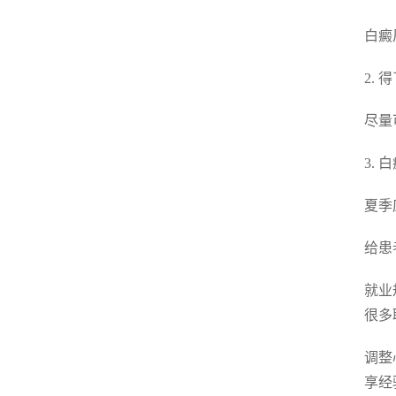
白癜
2.
尽量
3.
夏季
给患
就业
很多
调整
享经