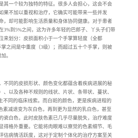
是其一个较为独特的特征。很多人会担心，这会不会
如果不加以重视和治疗，它确实可能带来一些并发
命，却可能影响生活质量和身体协同健康。对于患者
3%到5%之间，这为许多年轻的巴郎子、丫头子们带
位来划分：皮损面积小于一个手掌算轻度（全都
手掌之间是中重度（3级）；而超过五十个手掌，则被
增加。
，不同的皮损形状、颜色变化都蕴含着疾病进展的秘
）、以及各种不规则的线状、片状、条带状、蔓状、
医生不同的临床线索。而白斑的颜色，更是疾病进程的
深色素减退变为灰白色，再到更为显然的乳白色，甚至
的瓷白色，此时皮肤色素已几乎尽量脱失，治疗难度
显得格外重要。它能将肉眼难以察觉的色素细节、毛
评估病情活跃度，这对于定制个体化的治疗方案至关