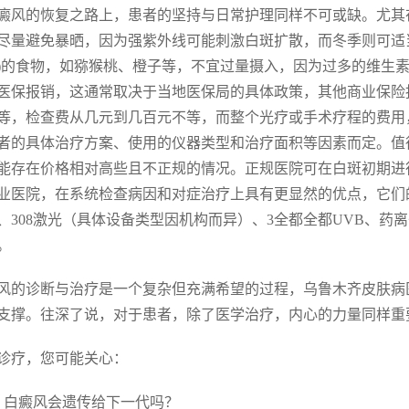
癜风的恢复之路上，患者的坚持与日常护理同样不可或缺。尤其
尽量避免暴晒，因为强紫外线可能刺激白斑扩散，而冬季则可适
)的食物，如猕猴桃、橙子等，不宜过量摄入，因为过多的维生素
医保报销，这通常取决于当地医保局的具体政策，其他商业保险
等，检查费从几元到几百元不等，而整个光疗或手术疗程的费用
者的具体治疗方案、使用的仪器类型和治疗面积等因素而定。值
能存在价格相对高些且不正规的情况。正规医院可在白斑初期进
业医院，在系统检查病因和对症治疗上具有更显然的优点，它们
、308激光（具体设备类型因机构而异）、3全都全都UVB、
。
风的诊断与治疗是一个复杂但充满希望的过程，乌鲁木齐皮肤病
支撑。往深了说，对于患者，除了医学治疗，内心的力量同样重
诊疗，您可能关心：
. 白癜风会遗传给下一代吗？