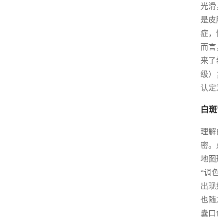
光滑
是皮
症，
而言
来了
级）
认定
白斑
理解
密。
地图
“调
出现
也随
囊口