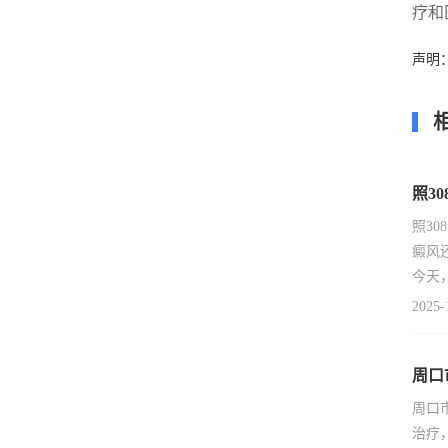
疗和
声明
照3
照3
癜风
今天
2025-
周口
周口
治疗