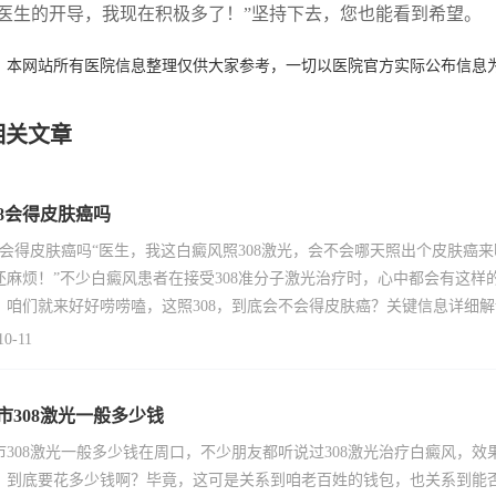
医生的开导，我现在积极多了！”坚持下去，您也能看到希望。
：本网站所有医院信息整理仅供大家参考，一切以医院官方实际公布信息
相关文章
08会得皮肤癌吗
08会得皮肤癌吗“医生，我这白癜风照308激光，会不会哪天照出个皮肤
还麻烦！”不少白癜风患者在接受308准分子激光治疗时，心中都会有这
，咱们就来好好唠唠嗑，这照308，到底会不会得皮肤癌？关键信息详细解读3
10-11
市308激光一般多少钱
市308激光一般多少钱在周口，不少朋友都听说过308激光治疗白癜风，效
，到底要花多少钱啊？毕竟，这可是关系到咱老百姓的钱包，也关系到能