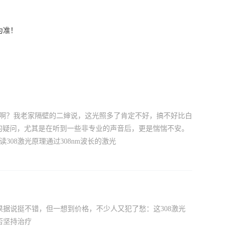
为准！
癌来啊？我老家隔壁的二婶说，这光照多了肯定不好，搞不好比白
样的疑问，尤其是在听到一些非专业的声音后，更是惴惴不安。
08激光原理通过308nm波长的激光
果据说挺不错，但一想到价格，不少人又犯了愁：这308激光
否坚持治疗