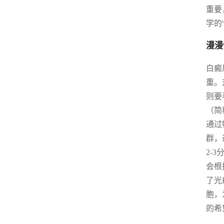
重要
学的
漫漫
白癜
重。
则要
（简
通过
群，
2-
会根
了光
胞，
的希