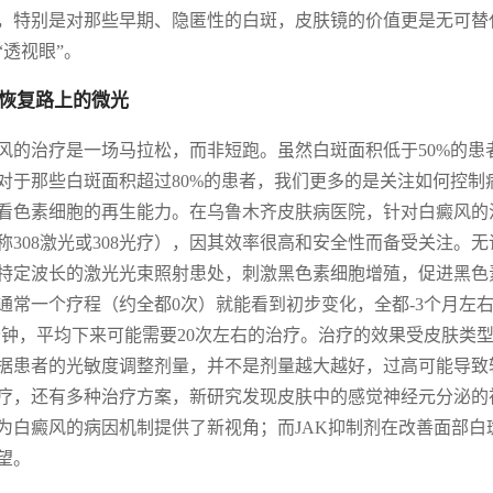
，特别是对那些早期、隐匿性的白斑，皮肤镜的价值更是无可替
“透视眼”。
恢复路上的微光
风的治疗是一场马拉松，而非短跑。虽然白斑面积低于50%的
对于那些白斑面积超过80%的患者，我们更多的是关注如何控
看色素细胞的再生能力。在乌鲁木齐皮肤病医院，针对白癜风的治
称308激光或308光疗），因其效率很高和安全性而备受关注。无
特定波长的激光光束照射患处，刺激黑色素细胞增殖，促进黑色
通常一个疗程（约全都0次）就能看到初步变化，全都-3个月左
3分钟，平均下来可能需要20次左右的治疗。治疗的效果受皮肤
据患者的光敏度调整剂量，并不是剂量越大越好，过高可能导致轻
疗，还有多种治疗方案，新研究发现皮肤中的感觉神经元分泌的神
为白癜风的病因机制提供了新视角；而JAK抑制剂在改善面部
望。