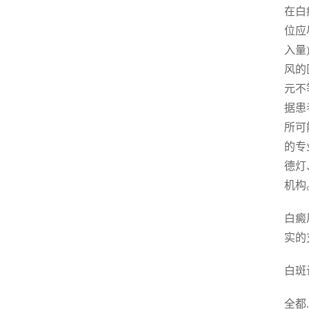
在白
位应
入量
风的
元不
据患
所可
的专
德灯
机构
白癜
实的
白斑
全都