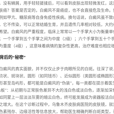
，没有鳞屑，用手轻轻搓揉后，可以看到皮肤出现轻微发红，这
肤癌？答案是否定的，白癜风不是癌症，也不会直接危及生命。
例如甲亢、糖尿病等自身免疫性疾病。换句话说，白癜风虽不致
，它不传染，可以正常结婚生育，并且遗传几率相对较低，大约在
希望。白癜风的严重程度，临床上常常以一个手掌大小为衡量单
；一个手掌到五个手掌之间为中度（2级）；六个手掌到五十个
为重度（4级），这意味着病情的复杂性更高，治疗难度也相应
背后的“秘密”
白癜风的真实面貌，并不仅仅止步于肉眼所见的白斑。往深了说
点状、斑块状、圆形（如同钱币）、近似圆形（类圆形或椭圆形
形甚至岛屿形，都可能是白癜风的“伪装”，每一类都在提示着
色板”：从初期与正常肤色差异不大的浅白色或淡白色，逐渐加
如同蒙上一层淡淡灰雾的暗云白色，终可能发展成为瓷器般洁白
之增大。在这个诊断过程中，乌鲁木齐皮肤病医院的皮肤镜，就
色素残存、边缘活性等信息放大，帮助医生精确判断白斑类型，