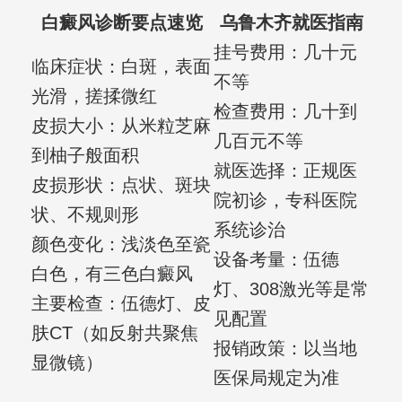
白癜风诊断要点速览
乌鲁木齐就医指南
挂号费用：几十元
临床症状：白斑，表面
不等
光滑，搓揉微红
检查费用：几十到
皮损大小：从米粒芝麻
几百元不等
到柚子般面积
就医选择：正规医
皮损形状：点状、斑块
院初诊，专科医院
状、不规则形
系统诊治
颜色变化：浅淡色至瓷
设备考量：伍德
白色，有三色白癜风
灯、308激光等是常
主要检查：伍德灯、皮
见配置
肤CT（如反射共聚焦
报销政策：以当地
显微镜）
医保局规定为准