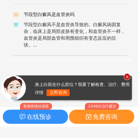
节段型白癜风是血管炎吗
问
节段型白癜风不是血管炎导致的。白癜风病因复
答
杂，临床上是局部皮肤有变化，和血管炎不一样，
血管炎是局部血管和周围组织有变态反应的症
状。...
身上白斑在什么部位？我要了解检查、治疗、费用
详情
立即咨询
掌握病情好就医
2分钟出治疗建议
在线预诊
免费咨询
首页
|
药品指南
|
FAQ问题