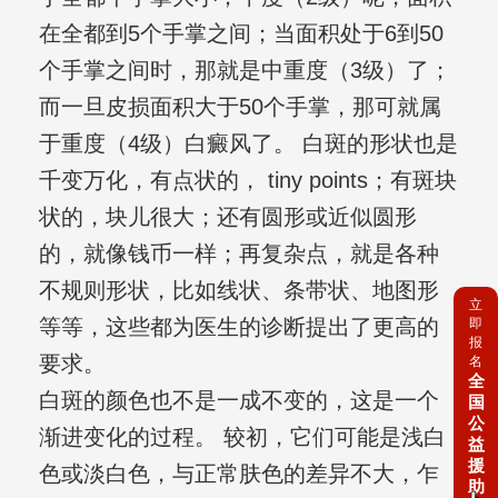
在全都到5个手掌之间；当面积处于6到50
个手掌之间时，那就是中重度（3级）了；
而一旦皮损面积大于50个手掌，那可就属
于重度（4级）白癜风了。 白斑的形状也是
千变万化，有点状的， tiny points；有斑块
状的，块儿很大；还有圆形或近似圆形
的，就像钱币一样；再复杂点，就是各种
不规则形状，比如线状、条带状、地图形
立
等等，这些都为医生的诊断提出了更高的
即
报
要求。
名
全
白斑的颜色也不是一成不变的，这是一个
国
公
渐进变化的过程。 较初，它们可能是浅白
益
援
色或淡白色，与正常肤色的差异不大，乍
助