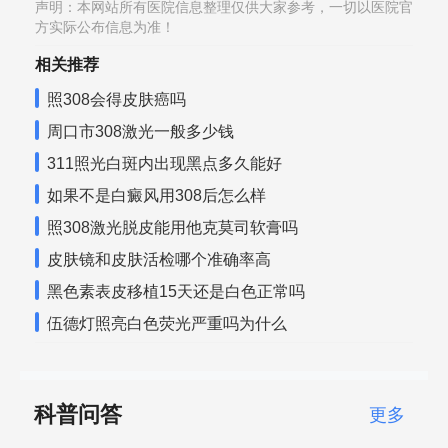
声明：本网站所有医院信息整理仅供大家参考，一切以医院官
方实际公布信息为准！
相关推荐
照308会得皮肤癌吗
周口市308激光一般多少钱
311照光白斑内出现黑点多久能好
如果不是白癜风用308后怎么样
照308激光脱皮能用他克莫司软膏吗
皮肤镜和皮肤活检哪个准确率高
黑色素表皮移植15天还是白色正常吗
伍德灯照亮白色荧光严重吗为什么
科普问答
更多