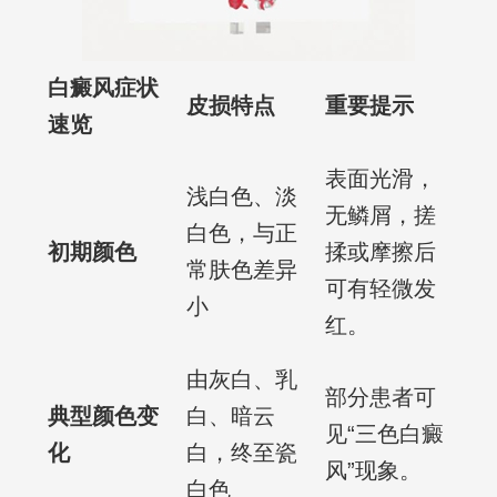
白癜风症状
皮损特点
重要提示
速览
表面光滑，
浅白色、淡
无鳞屑，搓
白色，与正
初期颜色
揉或摩擦后
常肤色差异
可有轻微发
小
红。
由灰白、乳
部分患者可
典型颜色变
白、暗云
见“三色白癜
化
白，终至瓷
风”现象。
白色