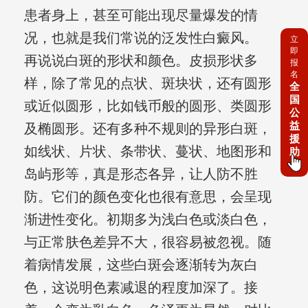
患者身上，甚至可能出现尽量爆发的情
况，也就是我们常说的泛发性白癜风。
立
即
再说说白斑的形状和颜色。皮损形状多
报
名
样，除了常见的点状、斑块状，还有圆形
全
国
或近似圆形，比如钱币般的圆形、类圆形
公
益
及椭圆形。还有多种不规则的异形白斑，
援
如线状、片状、条带状、蔓状、地图形和
助
岛屿形等，真是形态各异，让人防不胜
防。它们的颜色变化也很有意思，会呈现
渐进性变化。初期多为浅白色或淡白色，
与正常肤色差异不大，很容易被忽视。随
着病情发展，这些白斑会逐渐转为灰白
色，这说明色素减退的程度加深了。接