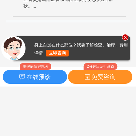
状。...
身上白斑在什么部位？我要了解检查、治疗、费用
详情
立即咨询
掌握病情好就医
2分钟出治疗建议
在线预诊
免费咨询
首页
|
药品指南
|
FAQ问题
Copyright © 2026
白癜风之家网
版权所有
鲁ICP备14010760号-3
声明：本站内容仅供参考，不作为诊断及医疗依据；部分文字及图
片均来自于网络，如侵犯到您的权益，请及时联系我们进行处理，
联系邮箱：skinhealth#foxmail.com（#改为@）。