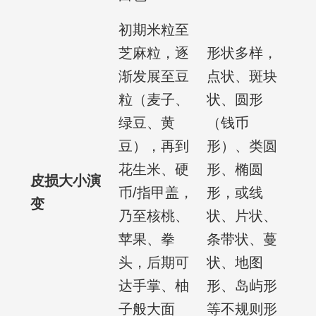
初期米粒至
芝麻粒，逐
形状多样，
渐发展至豆
点状、斑块
粒（麦子、
状、圆形
绿豆、黄
（钱币
豆），再到
形）、类圆
花生米、硬
形、椭圆
皮损大小演
币/指甲盖，
形，或线
变
乃至核桃、
状、片状、
苹果、拳
条带状、蔓
头，后期可
状、地图
达手掌、柚
形、岛屿形
子般大面
等不规则形