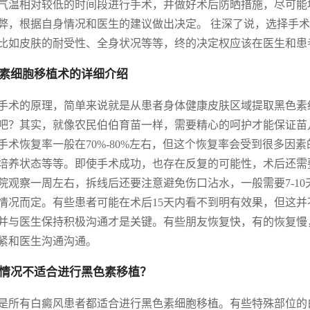
气温相对较低的时间段进行手术，并做好术后防晒措施，尽可能
弊，根据自身情况和医生的建议做出决定。 往深了说，选择手
比如皮肤的耐受性、全身状况等等，终的决定权应该在医生和患
素细胞移植术的详细介绍
手术的原理，简单来说就是从患者身体健康皮肤区域提取黑色素
吧？其实，就像农民伯伯育苗一样，需要精心的呵护才能保证苗
手术恢复率一般在70%-80%左右，但这个恢复率会受到很多因
培养状态等等。即使手术成功，也存在反复的可能性，术后还需
院观察一周左右，拆线后还要注意避免伤口沾水，一般需要7-1
情况而定。有些患者可能在术后15天内看不到明有效果，但这
并与医生保持积极沟通才是关键。有些朋友恢复快，有的恢复慢
紧和医生沟通沟通。
情况不适合进行黑色素移植？
是所有白癜风患者都适合进行黑色素细胞移植。有些特殊部位的