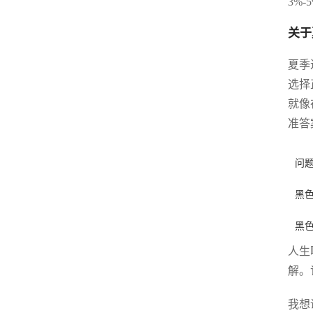
3%-
关于
夏季
选择
就像
准答
问
黑
黑
人生
解。
我想