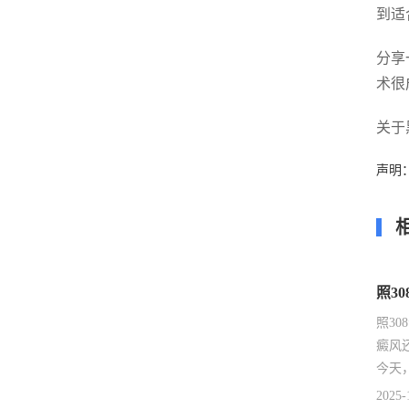
到适
分享
术很
关于
声明
照3
照3
癜风
今天
2025-