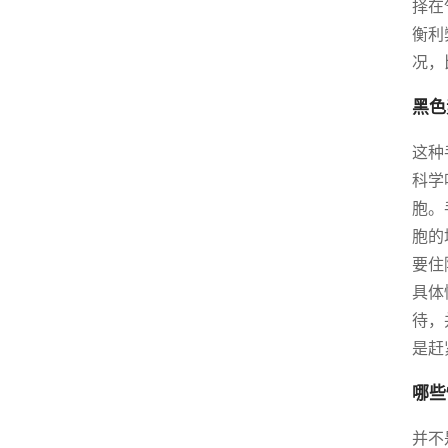
择在
衡利
况，
黑色
这种
科学
胞。
胞的
要住
具体
待，
是赶
哪些
并不