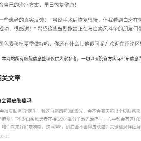
合自己的治疗方案，早日恢复健康！
一些患者的真实反馈： “虽然手术后恢复很慢，但我看到白斑在慢
成功，很感谢！” 希望这些鼓励能给正在与白癜风斗争的朋友们
黑色素移植夏季做好吗，你还有什么其他疑问呢？欢迎在评论区
：本网站所有医院信息整理仅供大家参考，一切以医院官方实际公布信息
相关文章
08会得皮肤癌吗
08会得皮肤癌吗“医生，我这白癜风照308激光，会不会哪天照出个皮肤
还麻烦！”不少白癜风患者在接受308准分子激光治疗时，心中都会有这
，咱们就来好好唠唠嗑，这照308，到底会不会得皮肤癌？关键信息详细解读3
10-11