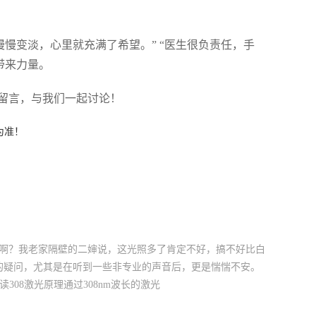
慢变淡，心里就充满了希望。” “医生很负责任，手
带来力量。
留言，与我们一起讨论！
为准！
癌来啊？我老家隔壁的二婶说，这光照多了肯定不好，搞不好比白
样的疑问，尤其是在听到一些非专业的声音后，更是惴惴不安。
08激光原理通过308nm波长的激光