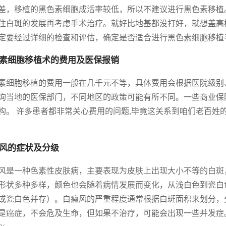
差，移植的黑色素细胞成活率较低，所以不建议进行黑色素移植
住白斑的发展再考虑手术治疗。就好比地基都没打好，就想盖高
定要经过详细的检查和评估，确定是否适合进行黑色素细胞移植
素细胞移植术的费用及医保报销
素细胞移植的费用一般在几千元不等，具体费用会根据医院级别
询当地的医保部门，不同地区的政策可能有所不同。一些商业保
构。 许多患者都非常关心费用的问题,毕竟这关系到咱们老百姓
风的症状及分级
风是一种色素性皮肤病，主要表现为皮肤上出现大小不等的白斑
形状多种多样，颜色也会随着病情发展而变化，从浅白色到瓷白
或瓷白色并存）。白癜风的严重程度通常根据白斑面积来划分，
是癌症，不会危及生命，但如果不治疗，可能会出现一些并发症