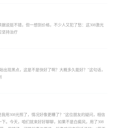
果据说挺不错，但一想到价格，不少人又犯了愁：这308激光
否坚持治疗
面开始出现黑点，这是不是快好了啊？大概多久能好？”这句话，
刚
是我用308光照了，情况好像更糟了？”这位朋友的疑问，相信
下。今天，咱们就来好好聊聊，如果不是白癜风，用了308