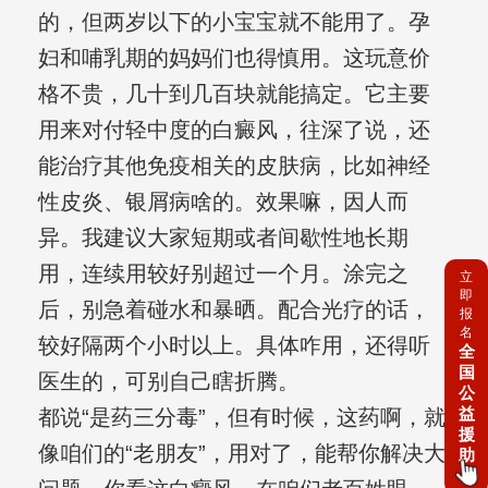
的，但两岁以下的小宝宝就不能用了。孕
妇和哺乳期的妈妈们也得慎用。这玩意价
格不贵，几十到几百块就能搞定。它主要
用来对付轻中度的白癜风，往深了说，还
能治疗其他免疫相关的皮肤病，比如神经
性皮炎、银屑病啥的。效果嘛，因人而
异。我建议大家短期或者间歇性地长期
用，连续用较好别超过一个月。涂完之
立
即
后，别急着碰水和暴晒。配合光疗的话，
报
名
较好隔两个小时以上。具体咋用，还得听
全
国
医生的，可别自己瞎折腾。
公
益
都说“是药三分毒”，但有时候，这药啊，就
援
像咱们的“老朋友”，用对了，能帮你解决大
助