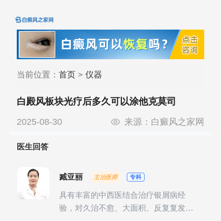
当前位置：
首页
>
仪器
白殿风板块光疗后多久可以涂他克莫司
2025-08-30
来源：
白癜风之家网
医生回答
臧亚丽
主治医师
专科
具有丰富的中西医结合治疗银屑病经
验，对久治不愈、大面积、反复复发性
银屑病的诊疗有独到见解。