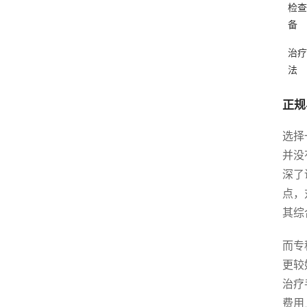
检查
备
治疗
法
正规
选择
并没
深了
点，
其综
而专
更较
治疗
费用