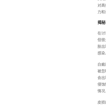
对高
力和
揭秘
在讨
但很
肤出
感染
白癜
被忽
会出
侵蚀
情况
皮损