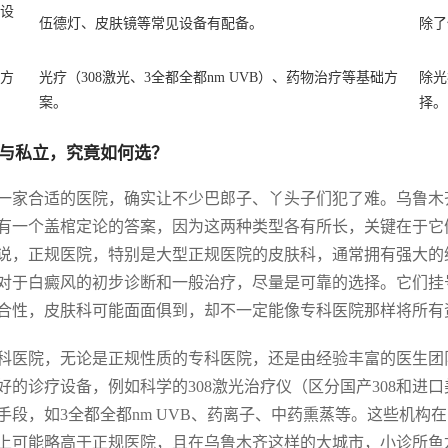
设
伍德灯、皮肤镜等常见设备有配备。
除了
方
光疗（308激光、3全都全都nm UVB）、药物治疗等基础方
除光
案。
择。
与私立，究竟如何选？
一家合适的医院，确实让不少巴郎子、丫头子们犯了难。乌鲁木齐
有一个盖棺定论的答案，因为这两种类型各有所长，关键在于它
说，正规医院，特别是大型正规医院的皮肤科，通常拥有强大的
对于白癜风的初步诊断和一般治疗，尽量是可靠的选择。它们挂
合性，皮肤科可能面面俱到，却不一定能像专科医院那样将所有
科医院，无论是正规性质的专科医院，还是由经验丰富的医生团
好的诊疗设备，例如科学的308激光治疗仪（区分国产308和进
手段，如3全都全都nm UVB、药离子、中药熏蒸等。这些机
上可能略高于正规医院，且在乌鲁木齐这样的大城市，小诊所鱼