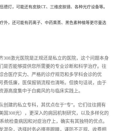
伍德灯，可能还有皮肤CT、三维皮肤镜、各种光疗设备等。
疗外，还可能有药离子、中药熏蒸、黑色素种植等更尽量选
308激光医院是正规还是私立的医院，这个问题本身
们是否能够提供您所需要的专业诊断和科学治疗。往
综合医疗实力、严格的诊疗规范和多学科会诊的优
号费低廉，医保报销流程也清晰。但换句话说，由于
资源高度集中于白癜风的与临床实践上。
队创建的私立专科，其优点在于“专”。它们往往拥有
口美国308光），更深入的病因机制研究，以及多样化的
构在系统检查病因和对症治疗上，确实有其独特的优点。
龙混杂，选择时务必擦亮眼睛，谨防不正规、收费相