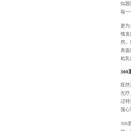
似圆
每一
更为
情发
然，
表面
和乳
30
既然
光疗
过特
强心
30