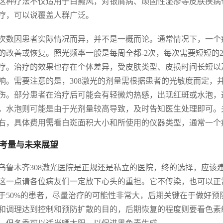
这种疗法不仅适用于白癜风，对银屑病、顽固性湿疹等皮肤疾病
疗，可以说覆盖人群广泛。
次数因患者实际情况而异，并不是一概而论。通常情况下，一个疗
的改善或恢复。照光频率一般是每周全都-2次，每次需要短短的2
疗。治疗的效果也存在个体差异，受皮肤类型、皮损时间长短以
响。需要注意的是，308激光的剂量需根据患者的光敏度而定，
伤。部分患者在治疗后可能会有轻微灼热感，出现红斑或水泡，这
，水泡则可能是由于光剂量较高导致，及时告知医生处理即可。关
右，具体费用需看白斑面积大小和所使用的仪器类型，通常一个
考量与未来展望
乌鲁木齐308激光医院是正规还是私立的医院，终的选择，应该
这一点请各位病友们一定放下心头的重担。它不传染，也可以正常
于50%的患者，尽量治疗的可能性非常大，后期关键在于做好预
和调理达到控制和预防扩散的目的，后期恢复的程度则要看色素