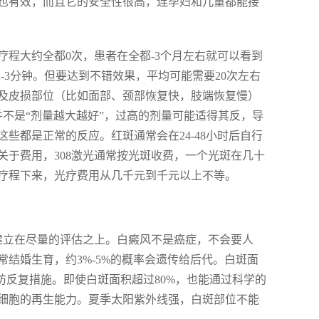
也有效，而且它的安全性很高，连孕妇和儿童都能接
程大约全都0次，患者在全都-3个月左右就可以看到
-3分钟。但要达到不错效果，平均可能需要20次左右
及皮损部位（比如面部、颈部恢复快，肢端恢复慢）
并不是“剂量越大越好”，过高的剂量可能适得其反，导
些都是正常的反应。红斑通常会在24-48小时后自行
于费用，308激光通常按光斑收费，一个光斑在几十
疗程下来，光疗费用从几千元到千元以上不等。
建立在尽量的评估之上。白癜风不是癌症，不会要人
结婚生育，约3%-5%的概率会遗传给后代。白斑面
防反复措施。即使白斑面积超过80%，也能通过科学的
细胞的再生能力。夏季太阳紫外线强，白斑部位不能