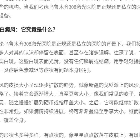
些的机构。当我们考虑乌鲁木齐308激光医院是正规还是私立的
设备。
白癜风：它究竟是什么？
论乌鲁木齐308激光医院是正规还是私立的医院的背景下，我们
多人对其的认识却停留在表面，甚至存在诸多误解。往深了说，
现白斑。这些白斑表面光滑，没有任何鳞屑或结痂，用手轻轻搓
、炎症后色素减退等症状有问题本身区别。
风的皮损大小呈现逐步扩散的趋势，就像新疆的戈壁滩上的风沙
略了。接着它会逐渐增大，直至豆粒大小，像我们常见的麦子、
现，随之慢慢扩展到硬币或指甲盖大小。之后，它可能继续扩散
性非常强。如果病情持续进展，终可渐渐蔓延至手掌大小，继而
，覆盖全身。
的形状也多种多样，有点状的，像星星点点散落在皮肤上；有斑