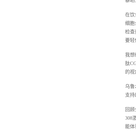
暴晒
在饮
细胞
检查
要轻
我想
肽C
的视
乌鲁
支持
回顾
30
能体