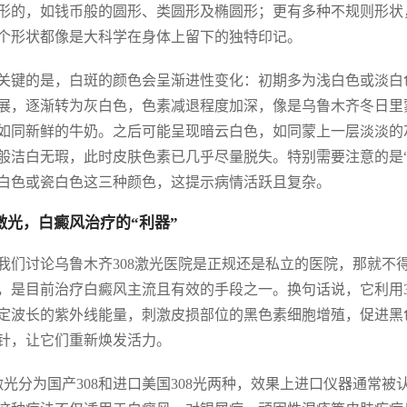
形的，如钱币般的圆形、类圆形及椭圆形；更有多种不规则形状
个形状都像是大科学在身体上留下的独特印记。
关键的是，白斑的颜色会呈渐进性变化：初期多为浅白色或淡白
展，逐渐转为灰白色，色素减退程度加深，像是乌鲁木齐冬日里
如同新鲜的牛奶。之后可能呈现暗云白色，如同蒙上一层淡淡的
般洁白无瑕，此时皮肤色素已几乎尽量脱失。特别需要注意的是
白色或瓷白色这三种颜色，这提示病情活跃且复杂。
8激光，白癜风治疗的“利器”
我们讨论乌鲁木齐308激光医院是正规还是私立的医院，那就不得不
，是目前治疗白癜风主流且有效的手段之一。换句话说，它利用3
定波长的紫外线能量，刺激皮损部位的黑色素细胞增殖，促进黑
针，让它们重新焕发活力。
8激光分为国产308和进口美国308光两种，效果上进口仪器通