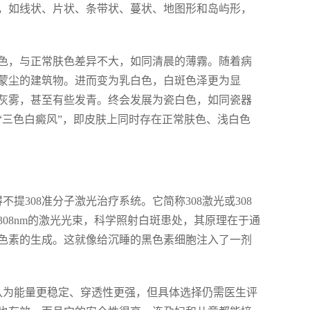
，如线状、片状、条带状、蔓状、地图形和岛屿形，
色，与正常肤色差异不大，如同清晨的薄霧。随着病
蒙尘的建筑物。进而变为乳白色，白斑色泽更为显
灰雾，甚至有些发青。终会发展为瓷白色，如同瓷器
“三色白癜风”，即皮肤上同时存在正常肤色、浅白色
提308准分子激光治疗系统。它简称308激光或308
08nm的激光光束，科学照射白斑患处，其原理在于通
色素的生成。这就像给沉睡的黑色素细胞注入了一剂
常被认为能量更稳定、穿透性更强，但具体选择仍需医生评