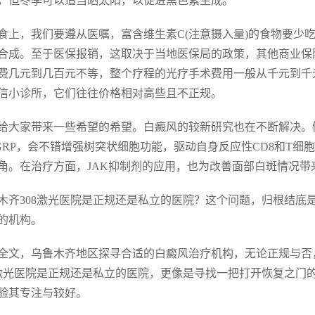
，但冬季可以适当晒太阳，以促进黑色素生成。
食上，我们要遵从医嘱，富含维生素C(注意摄入量)的食物要少吃
合成。至于医保报销，这取决于当地医保局的政策，其他商业保
费几元到几百元不等，整个疗程的光疗手术费用一般从千元到千
信小诊所，它们往往价格相对高些且不正规。
给大家带来一些希望的希望。白癜风的较新研究也在不断解决。
GRP，会不错增强树突状细胞功能，驱动自身反应性CD8和T
角。在治疗方面，JAK抑制剂的应用，也为改善面部白斑情况
木齐308激光医院是正规还是私立的医院？这个问题，归根结底
的机构。
全文，乌鲁木齐地区探寻合适的白癜风治疗机构，无论正规与否
8激光医院是正规还是私立的医院，更像是寻找一把打开恢复之门
验其专注与较好。