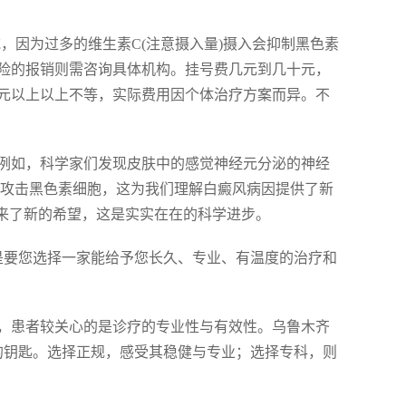
，因为过多的维生素C(注意摄入量)摄入会抑制黑色素
险的报销则需咨询具体机构。挂号费几元到几十元，
元以上以上不等，实际费用因个体治疗方案而异。不
例如，科学家们发现皮肤中的感觉神经元分泌的神经
细胞攻击黑色素细胞，这为我们理解白癜风病因提供了新
带来了新的希望，这是实实在在的科学进步。
是要您选择一家能给予您长久、专业、有温度的治疗和
，患者较关心的是诊疗的专业性与有效性。乌鲁木齐
的钥匙。选择正规，感受其稳健与专业；选择专科，则