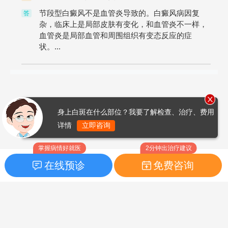
节段型白癜风不是血管炎导致的。白癜风病因复
答
杂，临床上是局部皮肤有变化，和血管炎不一样，
血管炎是局部血管和周围组织有变态反应的症
状。...
身上白斑在什么部位？我要了解检查、治疗、费用
详情
立即咨询
掌握病情好就医
2分钟出治疗建议
在线预诊
免费咨询
首页
|
药品指南
|
FAQ问题
Copyright © 2026
白癜风之家网
版权所有
鲁ICP备14010760号-3
声明：本站内容仅供参考，不作为诊断及医疗依据；部分文字及图