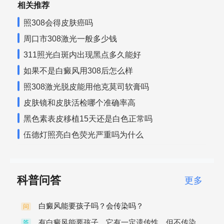
相关推荐
照308会得皮肤癌吗
周口市308激光一般多少钱
311照光白斑内出现黑点多久能好
如果不是白癜风用308后怎么样
照308激光脱皮能用他克莫司软膏吗
皮肤镜和皮肤活检哪个准确率高
黑色素表皮移植15天还是白色正常吗
伍德灯照亮白色荧光严重吗为什么
科普问答
更多
白癜风能要孩子吗？会传染吗？
问
有白癜风能要孩子。它有一定遗传性，但不传染。
答