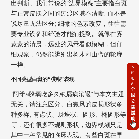
出判断。我们常说的“边界模糊”主要指白斑
与正常皮肤之间的过渡区域不清晰, 而不是
说尽量无法区分; 细微的色素改变，往往需
要专业设备和经验才能捕捉到。就像在雾
蒙蒙的清晨，远处的风景看似模糊，但仔
细观察，仍然能辨别出树木和山峦的轮廓
一样。
立
即
报
不同类型白斑的“模糊”表现
名
全
“阿维a胶囊吃多久银屑病消退”与本文主题
国
公
无关，请注意区分。白癜风的皮损形状多
益
援
种多样, 有点状、斑块状、圆形、椭圆形等
助
等，还有很多不规则形状，边界模糊只是
其中一种常见的临床表现。有些白斑在早