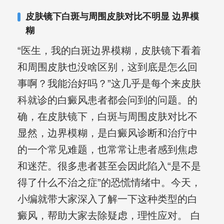
合巩固用药的调理，并对白癜风患者的
皮肤镜下白斑与周围皮肤对比不明显 边界模
日常维护、饮食、锻炼等给予综合指
糊
导，全方位帮助患者康复。
“医生，我的白斑边界模糊，皮肤镜下看着
和周围皮肤也没啥区别，这到底是怎么回
事啊？我能治好吗？”这几乎是每个来皮肤
科就诊的白癜风患者都会问到的问题。的
确，在皮肤镜下，白斑与周围皮肤对比不
显然，边界模糊，是白癜风诊断和治疗中
的一个常见难题，也常常让患者感到焦虑
和迷茫。很多患者甚至会因此陷入“是不是
得了什么不治之症”的恐慌情绪中。今天，
小编就带大家深入了解一下这种类型的白
癜风，帮助大家去除疑虑，理性应对。 白