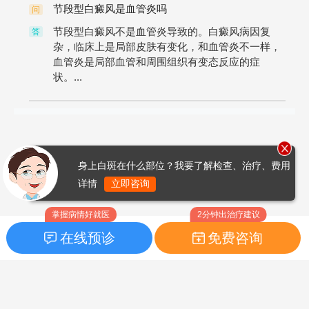
节段型白癜风是血管炎吗
问
节段型白癜风不是血管炎导致的。白癜风病因复
答
杂，临床上是局部皮肤有变化，和血管炎不一样，
血管炎是局部血管和周围组织有变态反应的症
状。...
身上白斑在什么部位？我要了解检查、治疗、费用
详情
立即咨询
掌握病情好就医
2分钟出治疗建议
在线预诊
免费咨询
首页
|
药品指南
|
FAQ问题
Copyright © 2026
白癜风之家网
版权所有
鲁ICP备14010760号-3