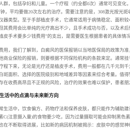
人群，包括孕妇和儿童。一个疗程（约全都0次）通常可见变化，
3分钟，平均要做20次左右的治疗。需要注意的是，308激光按
仪器类型。至于手部植皮手术，它通常适用于病情稳定、面积较
但其费用会比单纯的光疗高出不少，且手术成功与否，以及术后
植皮手术要多少钱费用”的支出，是需要医生根据患者的具体情
费用，我们了解到，白癜风的医保报销以当地医保局的政策为准
他商业保险的报销，则要根据不同保险机构的条款来定。通常挂
疗程下来，无论是光疗还是植皮手术，费用一般都在几千元到千
白斑面积、选择的医院级别和地域差异等因素来综合考量。值得
存在收费高昂且不正规的风险，治疗的效果也难以保护，患者朋
生活中的点滴与未来新方向
常生活中，饮食偏方、药物疗法和保养皮肤，都只能作为辅助建
素C(注意摄入量)的食物要少吃，因为过量摄取可能会抑制黑色
也在不断取得进展，比如新的病因机制被揭示：皮肤中的感觉神经