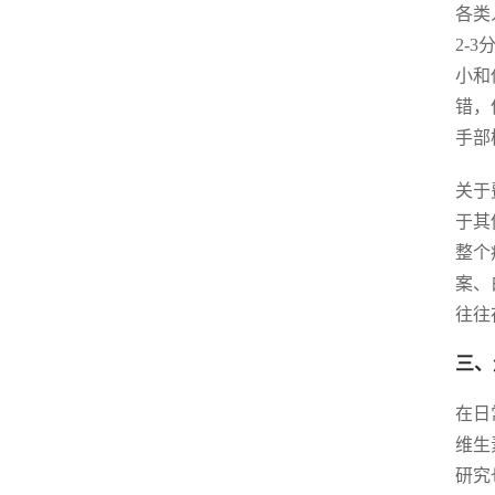
各类
2-
小和
错，
手部
关于
于其
整个
案、
往往
三、
在日
维生
研究