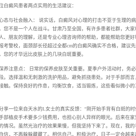
位白癜风患者两点实用的生活建议：
心态与社会融入： 说实话，白癜风对心理的打击不亚于生理的
，您不是一个人在战斗。甘肃乃至全国，有许多患者社群，大家
人、朋友的理解，还是专业心理咨询师的帮助，都能帮助您更好
报考警校，面颈部长径超过全都cm的白癜风确实不合格，建议
，您的才华远比皮肤上的几块白斑重要。
保养注意点： 日常的保养皮肤至关重要。夏季户外活动时，务
段。选择温和无刺激的洗护用品，避免抓挠患处。对于手部而言
接触。保持良好的作息，均衡饮食，适当锻炼，这些看似微小的
分享一位来自天水的L女士的真实反馈：“刚开始手背有白斑的
手部植皮手术要多少钱费用，也担心别人异样的眼光。后来在家
的情况。虽然光治疗的效果果慢，但我坚持下来了。现在，我的
自信，不再躲躲藏藏了。相信自己，积极治疗，日子一定会越来