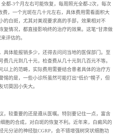
全都-3个月左右可能恢复，每周照光全都-2次，每次
光斑收费，一个光斑在几十元左右，具体费用需看面积大
小的白斑，尤其对美观要求高的手部，效果相对不
恢复情况，都直接影响终的治疗的效果。这笔“甘肃做
况来评估的。
，具体能报销多少，还得去问问当地的医保部门。至
号费几元到几十元，检查费从几十元到几百元不等。
元以上的范畴，实际费用需要结合患者具体的治疗方
警惕的是，一些小诊所虽然可能打出“低价”幌子，但
友切莫因小失大。
议，较重要的还是遵从医嘱。特别要记住一点，富含
素细胞的合成，对白斑的恢复不利。近年来，白癜风的
元分泌的神经肽CGRP，会不错增强树突状细胞功