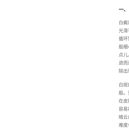
一、
白癜
光滑
循环
般细
点儿
进而
除出
白斑
般。
在皮
容易
暗云
难度