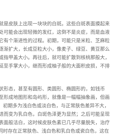
就是皮肤上出现一块块的白斑。这些白斑表面摸起来
处可能会出现轻微的发红，这倒不是炎症，而是血液
它有个渐进性的过程。初期，可能只是米粒、芝麻粒
逐渐扩大，长成豆粒大小，像麦子、绿豆、黄豆那么
或指甲盖大小。再往后，就可能扩散到核桃那般大，
延至手掌大小，继而形成柚子般的大面积皮损，不排
状形态，甚至有圆形、类圆形、椭圆形的，如钱币
至形成地图形和岛屿形，就像是一幅幅抽象画，但画
程：初期多为浅白色或淡白色，与正常肤色差异不大，
进而变为乳白色，白斑色泽更为显然；之后可能呈现
表面般洁白，这时候皮肤色素已几乎尽量脱失，治疗
上同时存在正常肤色、浅白色和乳白色或瓷白色，这在