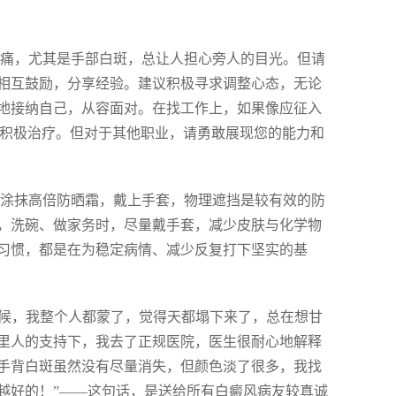
病痛，尤其是手部白斑，总让人担心旁人的目光。但请
相互鼓励，分享经验。建议积极寻求调整心态，无论
地接纳自己，从容面对。在找工作上，如果像应征入
先积极治疗。但对于其他职业，请勇敢展现您的能力和
必涂抹高倍防晒霜，戴上手套，物理遮挡是较有效的防
，洗碗、做家务时，尽量戴手套，减少皮肤与化学物
习惯，都是在为稳定病情、减少反复打下坚实的基
时候，我整个人都蒙了，觉得天都塌下来了，总在想甘
里人的支持下，我去了正规医院，医生很耐心地解释
手背白斑虽然没有尽量消失，但颜色淡了很多，我找
越好的！”——这句话，是送给所有白癜风病友较真诚