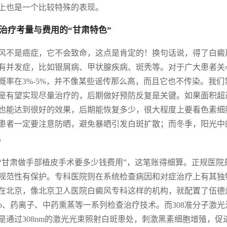
上也是一个比较特殊的表现。
治疗考量与费用的“甘肃特色”
风不是癌症，它不会致命，这点是肯定的！换句话说，得了白癜
有并发症，比如银屑病、甲状腺疾病、斑秃等。对于广大患者关
概率在3%-5%，并不像某些谣传那么高，而且它也不传染。我们
是有望实现尽量治疗的，后期做好预防反复是关键。如果面积超
也能达到很好的效果，后期能恢复多少，很大程度上要看色素细
患者一定要注意防晒，避免暴晒引发白斑扩散；而冬季，阳光中
。
“甘肃做手部植皮手术要多少钱费用”，这笔账得细算。正规医
规范性有保护。专科医院则在系统检查病因和对症治疗上有其独
在北京，像北京卫人医院白癜风专科这样的机构，就配置了伍德灯、
vb、药离子、中药熏蒸等一系列检查治疗技术。而308准分子激光
是通过308nm的激光光束照射白斑患处，刺激黑素细胞增殖，