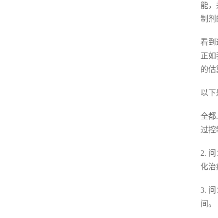
能，
制剂
看到
正如
的估
以下
全都
过控
2.
化治
3.
间。