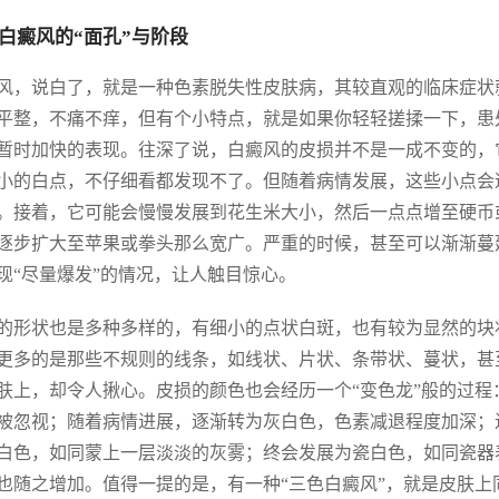
白癜风的“面孔”与阶段
风，说白了，就是一种色素脱失性皮肤病，其较直观的临床症状
平整，不痛不痒，但有个小特点，就是如果你轻轻搓揉一下，患
暂时加快的表现。往深了说，白癜风的皮损并不是一成不变的，
小的白点，不仔细看都发现不了。但随着病情发展，这些小点会
。接着，它可能会慢慢发展到花生米大小，然后一点点增至硬币
逐步扩大至苹果或拳头那么宽广。严重的时候，甚至可以渐渐蔓
现“尽量爆发”的情况，让人触目惊心。
的形状也是多种多样的，有细小的点状白斑，也有较为显然的块
更多的是那些不规则的线条，如线状、片状、条带状、蔓状，甚
肤上，却令人揪心。皮损的颜色也会经历一个“变色龙”般的过
被忽视；随着病情进展，逐渐转为灰白色，色素减退程度加深；
白色，如同蒙上一层淡淡的灰雾；终会发展为瓷白色，如同瓷器
也随之增加。值得一提的是，有一种“三色白癜风”，就是皮肤