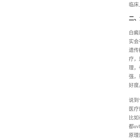
临床
二、
白癜
实会
遗传
疗，
理，
强，
好度
说到
医疗
比如
都u
原理