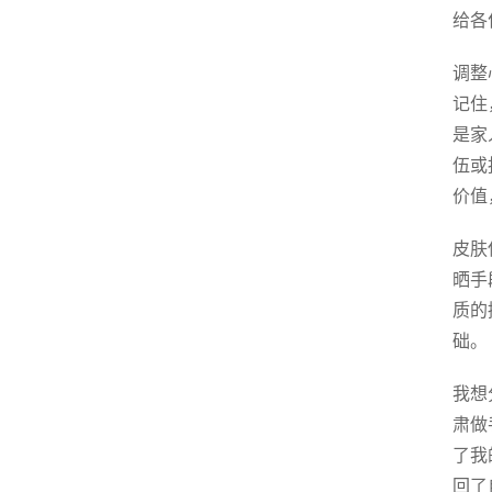
给各
调整
记住
是家
伍或
价值
皮肤
晒手
质的
础。
我想
肃做
了我
回了