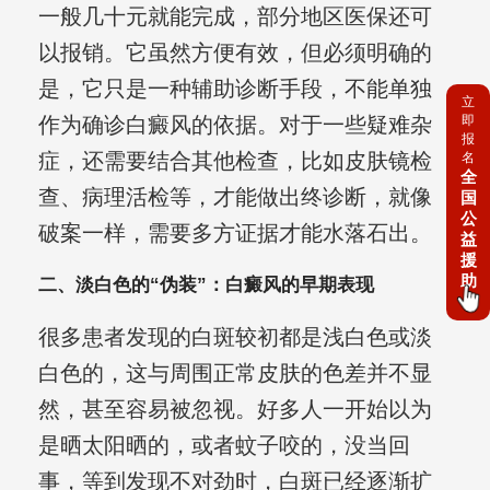
一般几十元就能完成，部分地区医保还可
以报销。它虽然方便有效，但必须明确的
是，它只是一种辅助诊断手段，不能单独
立
即
作为确诊白癜风的依据。对于一些疑难杂
报
症，还需要结合其他检查，比如皮肤镜检
名
全
查、病理活检等，才能做出终诊断，就像
国
公
破案一样，需要多方证据才能水落石出。
益
援
助
二、淡白色的“伪装”：白癜风的早期表现
很多患者发现的白斑较初都是浅白色或淡
白色的，这与周围正常皮肤的色差并不显
然，甚至容易被忽视。好多人一开始以为
是晒太阳晒的，或者蚊子咬的，没当回
事，等到发现不对劲时，白斑已经逐渐扩