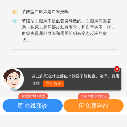
节段型白癜风是血管炎吗
问
节段型白癜风不是血管炎导致的。白癜风病因复
答
杂，临床上是局部皮肤有变化，和血管炎不一样，
血管炎是局部血管和周围组织有变态反应的症
状。...
身上白斑在什么部位？我要了解检查、治疗、费用
详情
立即咨询
掌握病情好就医
2分钟出治疗建议
在线预诊
免费咨询
首页
|
药品指南
|
FAQ问题