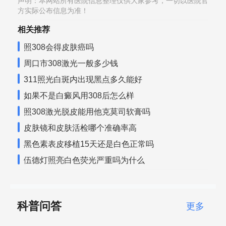
声明：本网站所有医院信息整理仅供大家参考，一切以医院官
方实际公布信息为准！
相关推荐
照308会得皮肤癌吗
周口市308激光一般多少钱
311照光白斑内出现黑点多久能好
如果不是白癜风用308后怎么样
照308激光脱皮能用他克莫司软膏吗
皮肤镜和皮肤活检哪个准确率高
黑色素表皮移植15天还是白色正常吗
伍德灯照亮白色荧光严重吗为什么
科普问答
更多