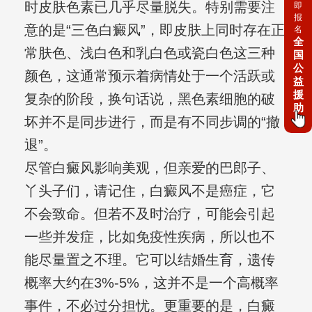
时皮肤色素已几乎尽量脱失。特别需要注
即
报
意的是“三色白癜风”，即皮肤上同时存在正
名
全
常肤色、浅白色和乳白色或瓷白色这三种
国
公
颜色，这通常预示着病情处于一个活跃或
益
援
复杂的阶段，换句话说，黑色素细胞的破
助
坏并不是同步进行，而是有不同步调的“撤
退”。
尽管白癜风影响美观，但亲爱的巴郎子、
丫头子们，请记住，白癜风不是癌症，它
不会致命。但若不及时治疗，可能会引起
一些并发症，比如免疫性疾病，所以也不
能尽量置之不理。它可以结婚生育，遗传
概率大约在3%-5%，这并不是一个高概率
事件，不必过分担忧。更重要的是，白癜