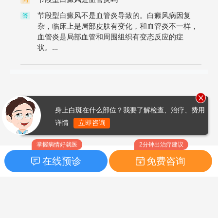
问
节段型白癜风不是血管炎导致的。白癜风病因复
答
杂，临床上是局部皮肤有变化，和血管炎不一样，
血管炎是局部血管和周围组织有变态反应的症
状。...
身上白斑在什么部位？我要了解检查、治疗、费用
详情
立即咨询
掌握病情好就医
2分钟出治疗建议
在线预诊
免费咨询
首页
|
药品指南
|
FAQ问题
Copyright © 2026
白癜风之家网
版权所有
鲁ICP备14010760号-3