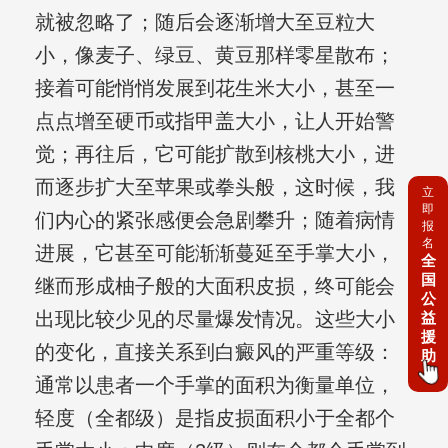
就被忽略了；随后会逐渐增大至豆粒大
小，像麦子、绿豆、黄豆那样零星散布；
接着可能悄悄发展到花生米大小，甚至一
点点增至硬币或指甲盖大小，让人开始警
觉；再往后，它可能扩散到核桃大小，进
而逐步扩大至苹果或拳头般，这时候，我
立
即
们内心的紧张感便会急剧攀升；随着病情
报
名
进展，它甚至可能渐渐蔓延至手掌大小，
全
国
继而形成柚子般的大面积皮损，终可能会
公
出现比较少见的尽量爆发情况。这些大小
益
援
的变化，直接关系到白癜风的严重等级：
助
通常以患者一个手掌的面积为衡量单位，
轻度（全都级）是指皮损面积小于全都个