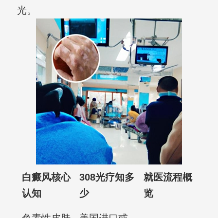
光。
白癜风核心
308光疗知多
就医流程概
认知
少
览