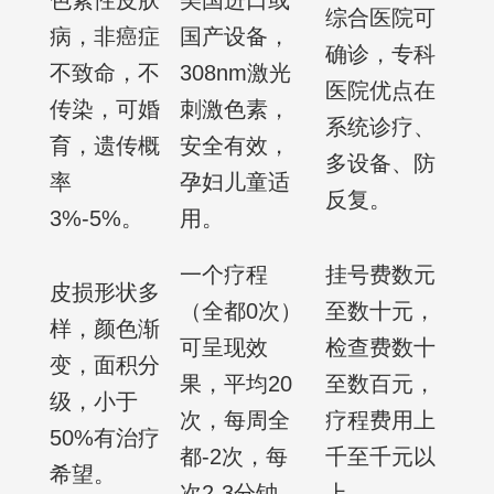
色素性皮肤
美国进口或
综合医院可
病，非癌症
国产设备，
确诊，专科
不致命，不
308nm激光
医院优点在
传染，可婚
刺激色素，
系统诊疗、
育，遗传概
安全有效，
多设备、防
率
孕妇儿童适
反复。
3%-5%。
用。
一个疗程
挂号费数元
皮损形状多
（全都0次）
至数十元，
样，颜色渐
可呈现效
检查费数十
变，面积分
果，平均20
至数百元，
级，小于
次，每周全
疗程费用上
50%有治疗
都-2次，每
千至千元以
希望。
次2-3分钟。
上。