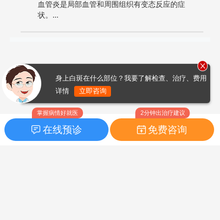
血管炎是局部血管和周围组织有变态反应的症
状。...
身上白斑在什么部位？我要了解检查、治疗、费用
详情
立即咨询
掌握病情好就医
2分钟出治疗建议
在线预诊
免费咨询
首页
|
药品指南
|
FAQ问题
Copyright © 2026
白癜风之家网
版权所有
鲁ICP备14010760号-3
声明：本站内容仅供参考，不作为诊断及医疗依据；部分文字及图
片均来自于网络，如侵犯到您的权益，请及时联系我们进行处理，
联系邮箱：skinhealth#foxmail.com（#改为@）。