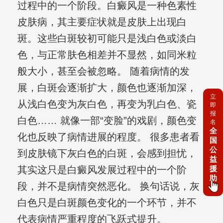
过程中的一个阶段。白癜风是一种色素性
皮肤病，其主要症状就是皮肤上出现白
斑。这些白斑较初可能只是浅白色或淡白
色，与正常肤色相差并不显然，如同米粒
般大小，甚至会被忽略。 随着病情的发
展，白斑会逐渐扩大，颜色也逐渐加深，
立
从浅白色变为灰白色，再变为乳白色、瓷
即
报
白色…… 就像一部“变脸”的戏剧，颜色变
名
全
化也反映了病情进展的程度。 很多患者看
国
公
到皮肤镜下灰白色的白斑，会感到担忧，
益
其实这只是白癜风发展过程中的一个阶
援
助
段，并不是病情突然恶化。 换句话说，灰
白色只是白斑颜色变化的一个环节，并不
代表病情严重程度的飞跃式提升。