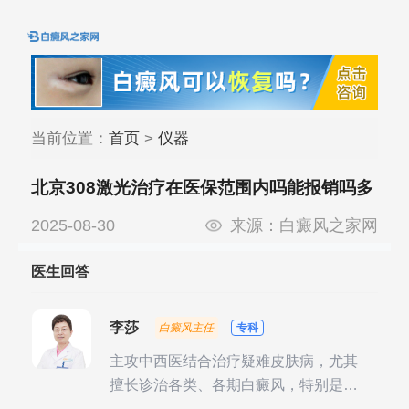
当前位置：
首页
>
仪器
北京308激光治疗在医保范围内吗能报销吗多
少钱
2025-08-30
来源：
白癜风之家网
医生回答
李莎
白癜风主任
专科
主攻中西医结合治疗疑难皮肤病，尤其
擅长诊治各类、各期白癜风，特别是对
白癜风的发展期、稳定期、康复期、抗