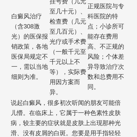
挂号费（几元
正规医院与专
至几十元）、
白癜风治疗
科医院的特
检查费（几元
（含308激
点；小诊所可
至几百元）、
光）的医保报
能存在费用
光疗或手术费
销政策，各地
高、不正规的
（一般千元至
医保局规定不
风险；个体差
千元以上不
一，需以当地
异导致治疗次
等），实际费
细则为准。
数和总费用不
用因方案而
同。
异。
说起白癜风，很多初次听闻的朋友可能倍
儿懵。在临床上，它属于一种色素性皮肤
病，较主要的症状就是皮肤上出现那种光
滑、没有皮屑的白斑。您要是用手指轻轻