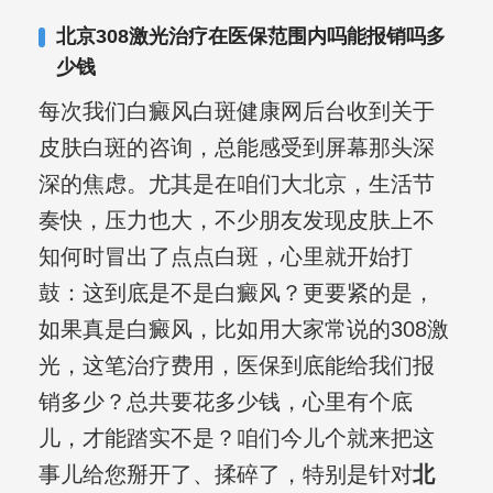
复发期;临床运用中医的辨证施治，理法
北京308激光治疗在医保范围内吗能报销吗多
方药，综合治疗方面，建树颇丰。
少钱
每次我们白癜风白斑健康网后台收到关于
皮肤白斑的咨询，总能感受到屏幕那头深
深的焦虑。尤其是在咱们大北京，生活节
奏快，压力也大，不少朋友发现皮肤上不
知何时冒出了点点白斑，心里就开始打
鼓：这到底是不是白癜风？更要紧的是，
如果真是白癜风，比如用大家常说的308激
光，这笔治疗费用，医保到底能给我们报
销多少？总共要花多少钱，心里有个底
儿，才能踏实不是？咱们今儿个就来把这
事儿给您掰开了、揉碎了，特别是针对
北