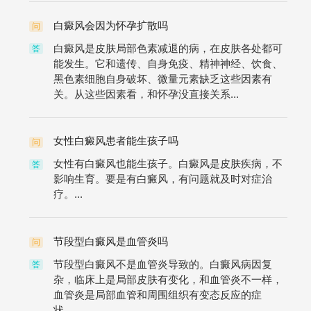
白癜风会因为怀孕扩散吗
问
白癜风是皮肤局部色素减退的病，在皮肤各处都可
答
能发生。它和遗传、自身免疫、精神神经、饮食、
黑色素细胞自身破坏、微量元素缺乏这些因素有
关。从这些因素看，和怀孕没直接关系...
女性白癜风患者能生孩子吗
问
女性有白癜风也能生孩子。白癜风是皮肤疾病，不
答
影响生育。要是有白癜风，有问题就及时对症治
疗。...
节段型白癜风是血管炎吗
问
节段型白癜风不是血管炎导致的。白癜风病因复
答
杂，临床上是局部皮肤有变化，和血管炎不一样，
血管炎是局部血管和周围组织有变态反应的症
状。...