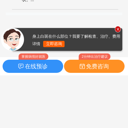
身上白斑在什么部位？我要了解检查、治疗、费用
详情
立即咨询
掌握病情好就医
2分钟出治疗建议
在线预诊
免费咨询
首页
|
药品指南
|
FAQ问题
Copyright © 2026
白癜风之家网
版权所有
鲁ICP备14010760号-3
声明：本站内容仅供参考，不作为诊断及医疗依据；部分文字及图
片均来自于网络，如侵犯到您的权益，请及时联系我们进行处理，
联系邮箱：skinhealth#foxmail.com（#改为@）。