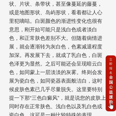
状、片状、条带状，甚至像蔓延的藤蔓，
或是地图形状、岛屿形状，看着都让人心
里犯嘀咕。白斑颜色的渐进性变化也很有
意思，刚开始可能只是浅白色或者淡白
色，和正常肤色差别不大。但随着病情进
展，就会逐渐转为灰白色，色素减退程度
加深。再发展下去，就成了乳白色，白斑
立
色泽更为显然。之后可能还会呈现暗云白
即
报
色，如同蒙上一层淡淡的灰雾。终则会发
名
全
展为瓷白色，如同瓷器表面般洁白，这时
国
公
候皮肤色素已几乎尽量脱失。这里要特别
益
援
提一下那“三色白癜风”，就是说您的皮肤上
助
同时存在正常肤色、浅白色以及乳白色或
瓷白色，这可是一种比较特殊的表现。