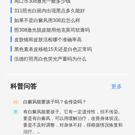
周口市308激光一般多少钱
311照光白斑内出现黑点多久能好
如果不是白癜风用308后怎么样
照308激光脱皮能用他克莫司软膏吗
皮肤镜和皮肤活检哪个准确率高
黑色素表皮移植15天还是白色正常吗
伍德灯照亮白色荧光严重吗为什么
科普问答
更多
白癜风能要孩子吗？会传染吗？
问
有白癜风能要孩子。它有一定遗传性，但不传染。
答
要是有白癜风，可以用缓解治疗，改善身体状况。
要是不及时调整，对身体不好，得根据情况恢复和
治疗。...