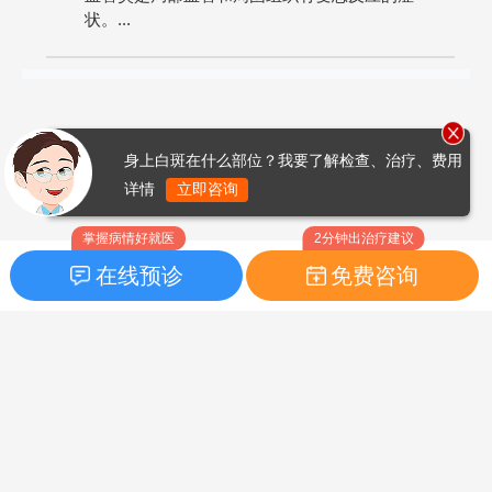
状。...
身上白斑在什么部位？我要了解检查、治疗、费用
详情
立即咨询
掌握病情好就医
2分钟出治疗建议
在线预诊
免费咨询
首页
|
药品指南
|
FAQ问题
Copyright © 2026
白癜风之家网
版权所有
鲁ICP备14010760号-3
声明：本站内容仅供参考，不作为诊断及医疗依据；部分文字及图
片均来自于网络，如侵犯到您的权益，请及时联系我们进行处理，
联系邮箱：skinhealth#foxmail.com（#改为@）。