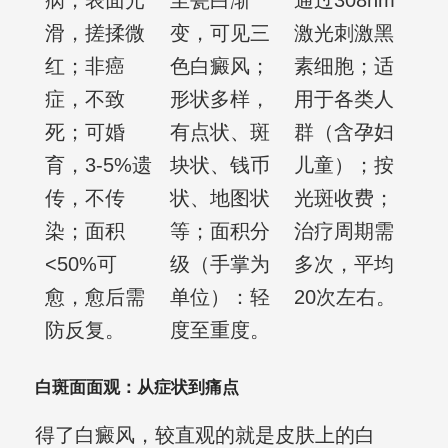
病，表面光
至瓷白渐
通过308nm
滑，搓揉微
变，可见三
激光刺激黑
红；非癌
色白癜风；
素细胞；适
症，不致
形状多样，
用于各类人
死；可婚
有点状、斑
群（含孕妇
育，3-5%遗
块状、钱币
儿童）；按
传，不传
状、地图状
光斑收费；
染；面积
等；面积分
治疗周期需
<50%可
级（手掌为
多次，平均
愈，愈后需
单位）：轻
20次左右。
防反复。
度至重度。
白斑面面观：从症状到痛点
得了白癜风，较直观的就是皮肤上的白