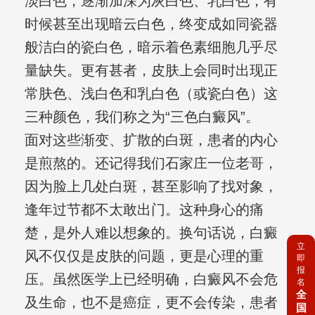
淡白色，逐渐加深为灰白色、乳白色，有
时候甚至出现暗云白色，终变成如同瓷器
般洁白的瓷白色，暗示着色素细胞几乎尽
量缺失。更有甚者，皮肤上会同时出现正
常肤色、浅白色和乳白色（或瓷白色）这
三种颜色，我们称之为“三色白癜风”。
面对这些渐变、扩散的白斑，患者的内心
是煎熬的。还记得我们石家庄一位老哥，
因为脸上几处白斑，甚至影响了找对象，
逢年过节都不太敢出门。这种身心的痛
楚，是外人难以想象的。换句话说，白癜
立
风不仅仅是皮肤的问题，更是心理的重
即
报
压。虽然医学上已经明确，白癜风不会危
名
全
及生命，也不是癌症，更不会传染，患者
国