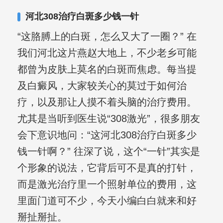
合巩固用药的调理，并对白癜风患者的
河北308治疗白斑多少钱一针
日常维护、饮食、锻炼等给予综合指
“这胳膊上的白斑，怎么又大了一圈？” 在
导，全方位帮助患者康复。
我们河北这片燕赵大地上，不少老乡可能
都曾为皮肤上莫名的白斑而焦虑。每当提
及白癜风，大家较关心的莫过于如何治
疗，以及那让人摸不着头脑的治疗费用。
尤其是当听到医生说“308激光”，很多朋友
会下意识地问：“这河北308治疗白斑多少
钱一针啊？” 往深了说，这个“一针”其实是
个形象的说法，它背后可不是真的打针，
而是激光治疗里一个照射单位的费用，这
里面门道可不少，今天小编白白就来和好
掰扯掰扯。