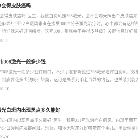
08会得皮肤癌吗
08会得皮肤癌吗“医生，我这白癜风照308激光，会不会哪天照出个皮肤
还麻烦！”不少白癜风患者在接受308准分子激光治疗时，心中都会有这
，咱们就来好好唠唠嗑，这照308，到底会不会得皮肤癌？关键信息详细解读3
10-11
市308激光一般多少钱
市308激光一般多少钱在周口，不少朋友都听说过308激光治疗白癜风，效
，到底要花多少钱啊？毕竟，这可是关系到咱老百姓的钱包，也关系到能
10-10
1照光白斑内出现黑点多久能好
1照光白斑内出现黑点多久能好“医生，我用311照光治疗白癜风，白斑里
不少白癜风病友都问过。别急，咱今天就来好好唠唠这个事儿。甭管你是
09-26