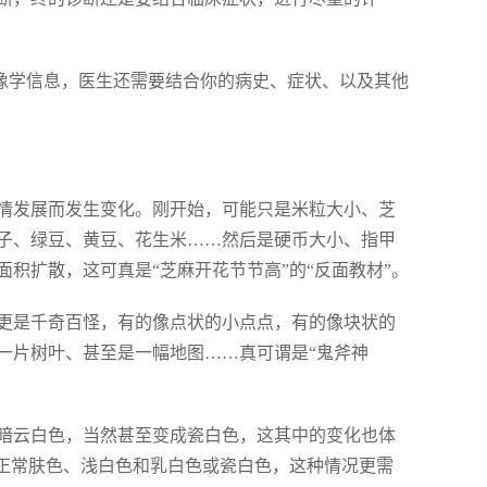
像学信息，医生还需要结合你的病史、症状、以及其他
情发展而发生变化。刚开始，可能只是米粒大小、芝
子、绿豆、黄豆、花生米……然后是硬币大小、指甲
积扩散，这可真是“芝麻开花节节高”的“反面教材”。
更是千奇百怪，有的像点状的小点点，有的像块状的
一片树叶、甚至是一幅地图……真可谓是“鬼斧神
暗云白色，当然甚至变成瓷白色，这其中的变化也体
在正常肤色、浅白色和乳白色或瓷白色，这种情况更需