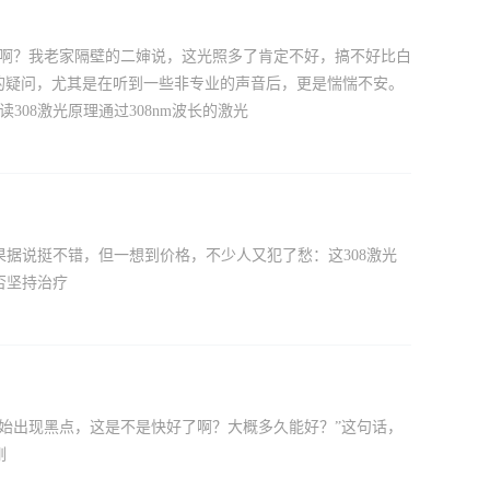
癌来啊？我老家隔壁的二婶说，这光照多了肯定不好，搞不好比白
样的疑问，尤其是在听到一些非专业的声音后，更是惴惴不安。
08激光原理通过308nm波长的激光
果据说挺不错，但一想到价格，不少人又犯了愁：这308激光
否坚持治疗
面开始出现黑点，这是不是快好了啊？大概多久能好？”这句话，
刚