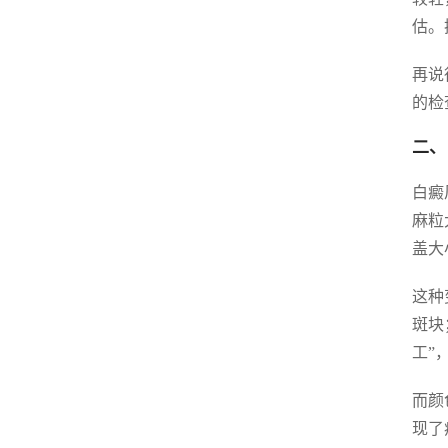
估。
再说
的检
二、
白癜
麻粒
盖大
这种
斑块
工”
而颜
现了