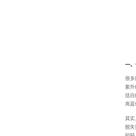
一、
很多
紫外
括白
亮蓝
其实
脱失
较轻