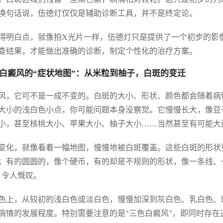
换句话说，伍德灯仅仅是辅助诊断工具，并不是终定论。
得明白点，就像拍X光片一样，伍德灯只是提供了一个初步的影
查结果，才能做出准确的诊断，制定个性化的治疗方案。
白癜风的“症状地图”：从米粒到柚子，白斑的变迁
风，它可不是一成不变的。白斑的大小、形状、颜色都会随着病
大小的浅白色小点，你可能问题本身没察觉。它慢慢长大，像豆
小，甚至核桃大小、苹果大小、柚子大小……当然甚至有可能大面
变化，就像看着一幅地图，慢慢地被白斑覆盖。这些白斑的形状
；有的圆圆的，像个硬币，有的却是不规则的形状，像一条线、
，令人慨叹。
色上，从较初的浅白色或淡白色，慢慢加深到灰白色、乳白色、
病情的发展程度。特别需要注意的是“三色白癜风”，即同时存