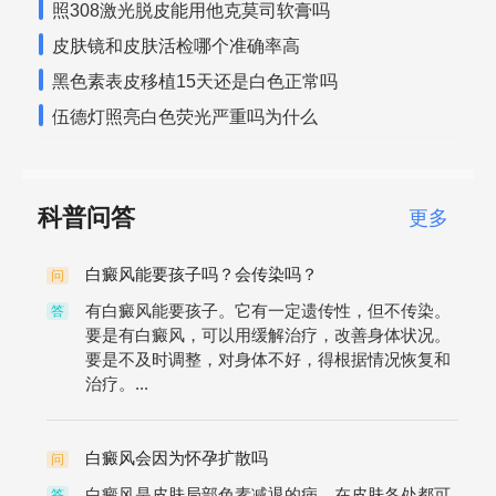
照308激光脱皮能用他克莫司软膏吗
皮肤镜和皮肤活检哪个准确率高
黑色素表皮移植15天还是白色正常吗
伍德灯照亮白色荧光严重吗为什么
科普问答
更多
白癜风能要孩子吗？会传染吗？
问
有白癜风能要孩子。它有一定遗传性，但不传染。
答
要是有白癜风，可以用缓解治疗，改善身体状况。
要是不及时调整，对身体不好，得根据情况恢复和
治疗。...
白癜风会因为怀孕扩散吗
问
白癜风是皮肤局部色素减退的病，在皮肤各处都可
答