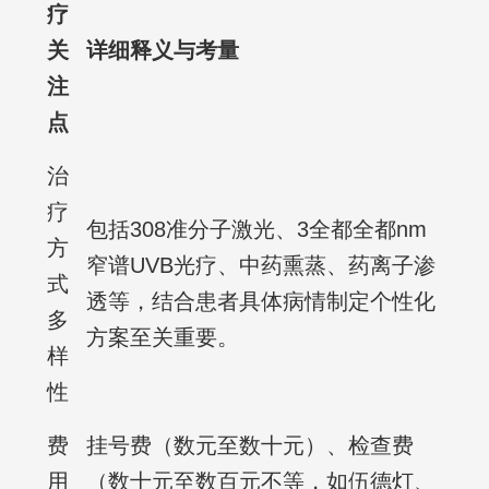
疗
关
详细释义与考量
注
点
治
疗
包括308准分子激光、3全都全都nm
方
窄谱UVB光疗、中药熏蒸、药离子渗
式
透等，结合患者具体病情制定个性化
多
方案至关重要。
样
性
费
挂号费（数元至数十元）、检查费
用
（数十元至数百元不等，如伍德灯、