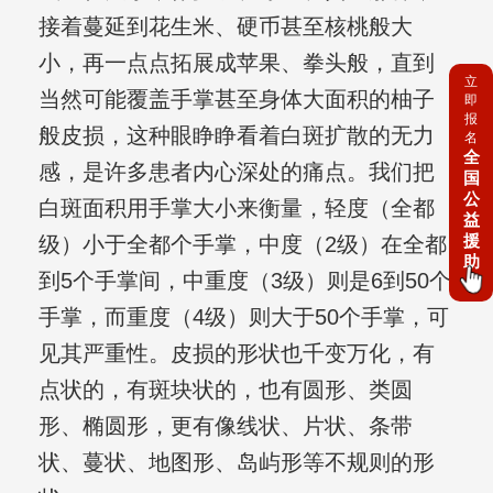
接着蔓延到花生米、硬币甚至核桃般大
小，再一点点拓展成苹果、拳头般，直到
立
当然可能覆盖手掌甚至身体大面积的柚子
即
报
般皮损，这种眼睁睁看着白斑扩散的无力
名
全
感，是许多患者内心深处的痛点。我们把
国
公
白斑面积用手掌大小来衡量，轻度（全都
益
援
级）小于全都个手掌，中度（2级）在全都
助
到5个手掌间，中重度（3级）则是6到50个
手掌，而重度（4级）则大于50个手掌，可
见其严重性。皮损的形状也千变万化，有
点状的，有斑块状的，也有圆形、类圆
形、椭圆形，更有像线状、片状、条带
状、蔓状、地图形、岛屿形等不规则的形