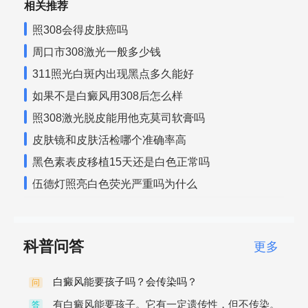
相关推荐
照308会得皮肤癌吗
周口市308激光一般多少钱
311照光白斑内出现黑点多久能好
如果不是白癜风用308后怎么样
照308激光脱皮能用他克莫司软膏吗
皮肤镜和皮肤活检哪个准确率高
黑色素表皮移植15天还是白色正常吗
伍德灯照亮白色荧光严重吗为什么
科普问答
更多
白癜风能要孩子吗？会传染吗？
问
有白癜风能要孩子。它有一定遗传性，但不传染。
答