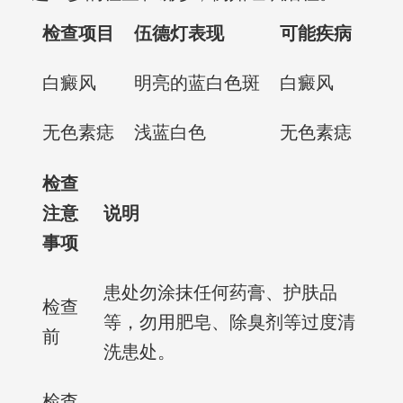
检查项目
伍德灯表现
可能疾病
白癜风
明亮的蓝白色斑
白癜风
无色素痣
浅蓝白色
无色素痣
检查
注意
说明
事项
患处勿涂抹任何药膏、护肤品
检查
等，勿用肥皂、除臭剂等过度清
前
洗患处。
检查