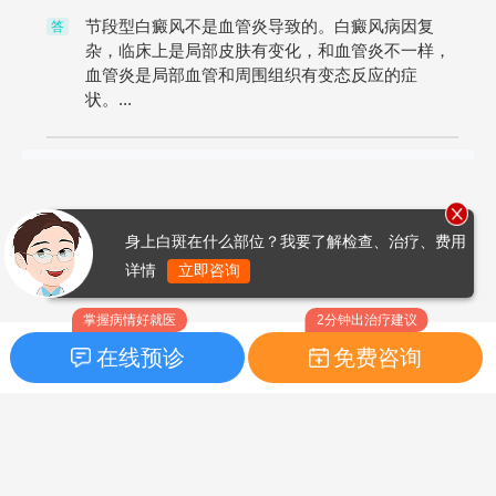
节段型白癜风不是血管炎导致的。白癜风病因复
答
杂，临床上是局部皮肤有变化，和血管炎不一样，
血管炎是局部血管和周围组织有变态反应的症
状。...
身上白斑在什么部位？我要了解检查、治疗、费用
详情
立即咨询
掌握病情好就医
2分钟出治疗建议
在线预诊
免费咨询
首页
|
药品指南
|
FAQ问题
Copyright © 2026
白癜风之家网
版权所有
鲁ICP备14010760号-3
声明：本站内容仅供参考，不作为诊断及医疗依据；部分文字及图