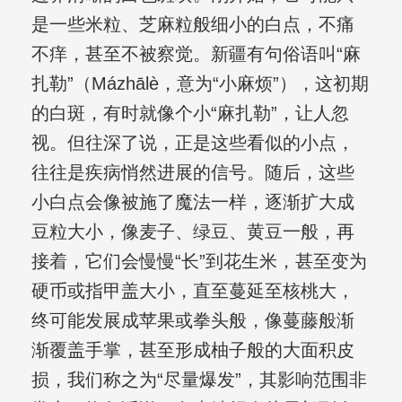
是一些米粒、芝麻粒般细小的白点，不痛
不痒，甚至不被察觉。新疆有句俗语叫“麻
扎勒”（Mázhālè，意为“小麻烦”），这初期
的白斑，有时就像个小“麻扎勒”，让人忽
视。但往深了说，正是这些看似的小点，
往往是疾病悄然进展的信号。随后，这些
小白点会像被施了魔法一样，逐渐扩大成
豆粒大小，像麦子、绿豆、黄豆一般，再
接着，它们会慢慢“长”到花生米，甚至变为
硬币或指甲盖大小，直至蔓延至核桃大，
终可能发展成苹果或拳头般，像蔓藤般渐
渐覆盖手掌，甚至形成柚子般的大面积皮
损，我们称之为“尽量爆发”，其影响范围非