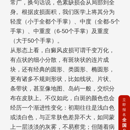
常广，换句话说，色素缺损会从局部到全
身。根据皮损面积，我们医学上将其分为
轻度（小于全都个手掌）、中度（全都-5个
手掌）、中重度（6-50个手掌）及重度
（大于50个手掌）。
从形态上看，白癜风皮损可谓千变万化，
有点状的细小分散，有斑块状的连片成
块，还有经典的圆形、类圆形、椭圆形，
更有诸多不规则形状，比如线状、片状、
条带状，甚至像地图、岛屿一般，交织分
布在皮肤上。不仅如此，白斑的颜色也会
立
即
经历一个渐进性变化：初期往往是浅白色
报
名
或淡白色，与正常肤色差异不大，如同蒙
全
国
上一层淡淡的灰雾，不易察觉；但随着病