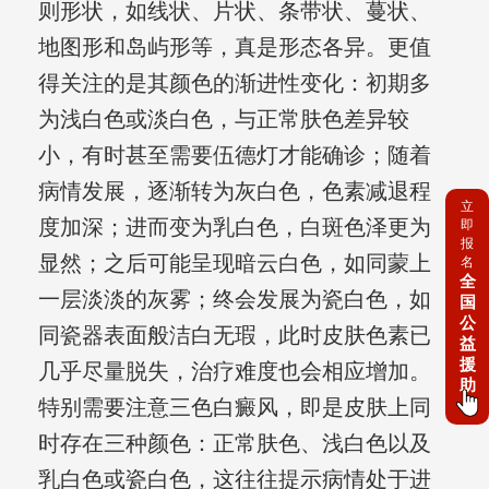
则形状，如线状、片状、条带状、蔓状、
地图形和岛屿形等，真是形态各异。更值
得关注的是其颜色的渐进性变化：初期多
为浅白色或淡白色，与正常肤色差异较
小，有时甚至需要伍德灯才能确诊；随着
病情发展，逐渐转为灰白色，色素减退程
立
度加深；进而变为乳白色，白斑色泽更为
即
报
显然；之后可能呈现暗云白色，如同蒙上
名
全
一层淡淡的灰雾；终会发展为瓷白色，如
国
公
同瓷器表面般洁白无瑕，此时皮肤色素已
益
援
几乎尽量脱失，治疗难度也会相应增加。
助
特别需要注意三色白癜风，即是皮肤上同
时存在三种颜色：正常肤色、浅白色以及
乳白色或瓷白色，这往往提示病情处于进