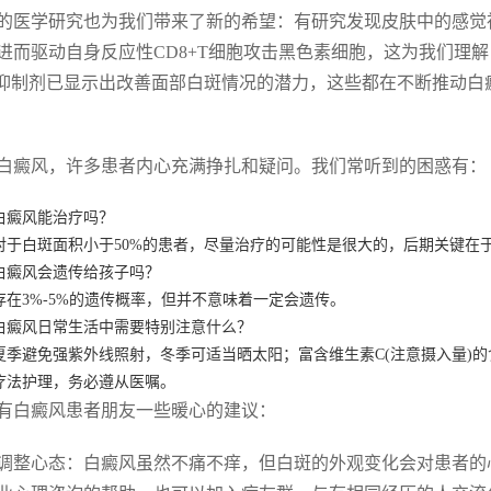
的医学研究也为我们带来了新的希望：有研究发现皮肤中的感觉
进而驱动自身反应性CD8+T细胞攻击黑色素细胞，这为我们理
K抑制剂已显示出改善面部白斑情况的潜力，这些都在不断推动
白癜风，许多患者内心充满挣扎和疑问。我们常听到的困惑有：
白癜风能治疗吗？
对于白斑面积小于50%的患者，尽量治疗的可能性是很大的，后期关键在
白癜风会遗传给孩子吗？
存在3%-5%的遗传概率，但并不意味着一定会遗传。
白癜风日常生活中需要特别注意什么？
夏季避免强紫外线照射，冬季可适当晒太阳；富含维生素C(注意摄入量)
疗法护理，务必遵从医嘱。
有白癜风患者朋友一些暖心的建议：
调整心态：白癜风虽然不痛不痒，但白斑的外观变化会对患者的