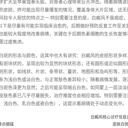
步扩大至苹果或拳头般，对患者心理带来巨大冲击。随着病情进
积皮损，终可能出现尽量爆发的情况，覆盖身体大片区域，这无
风较令人担忧的特点之一.特别需要注意的是，白癜风不是癌症
%以下是尽量有可能实现临床治愈的，后期做好预防反复工作至关
也能较大程度地改善病情，关键在于后期色素细胞的生长恢复情况
需过度焦虑。
白斑的形态与颜色，这其中也大有讲究：白癜风的皮损形状多样
有斑块状的，呈现出较为显然的块状形态；还有圆形或近似圆形
则形状，如线状、片状、条带状、蔓状、地图形和岛屿形等，形
多为浅白色或淡白色，与正常肤色差异较小；随着病情发展，逐
白斑色泽更为显然；之后可能呈现暗云白色，如同蒙上一层淡淡
皮肤色素已几乎尽量脱失，治疗难度也会相应增加。特别需要注
、浅白色、乳白色或瓷白色），这提示着病情处于动态变化中。
白癜风核心诊疗信息
特点细描
皮肤白