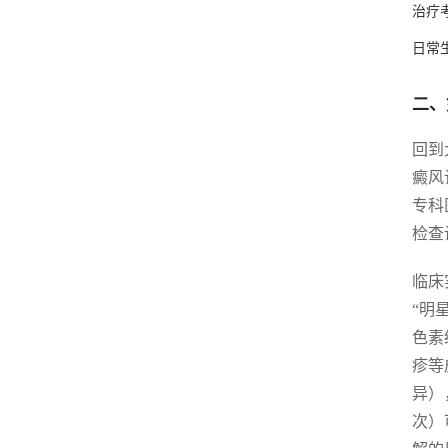
治疗
日常
二、
回到
癜风
专科
检查
临床
“明
色素
疹等
异）
次）