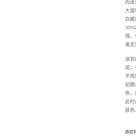
而逐
大面
白癜
50
理，
者无
说到
斑；
不规
初期
色，
此时
肤色
病症