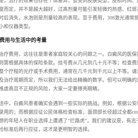
是，治疗的效果也存在个体差异，会受到皮肤类型、皮损时间、皮
度而定，并不是越大越好，过高剂量可能引发轻微灼热感、红斑甚
小时后消失，水泡则是剂量较高的表现。至于费用，308激光通
小和仪器类型。
费用与生活中的考量
治疗费用，这往往是患者家庭较关心的问题之一。白癜风的医保
则需根据具体的保险条款。挂号费从几元到几十元不等；检查费
整个疗程的光疗或手术费用，通常在几千元到千元以上不等。请
及治疗周期而定，所以我们无法给出精确的数字。但可以明确的
格虚高且不正规的风险，大家一定要擦亮眼睛。
活中，白癜风患者确实会遇到一些实际的挑战。例如，根据公安
录用的；而根据应征公民体格检查标准，面颈部长径超过全都c
想的年轻人在职业选择上遭遇了“拦路虎”，我们的建议是，有
检标准后再行应征，这才是更明智的选择。