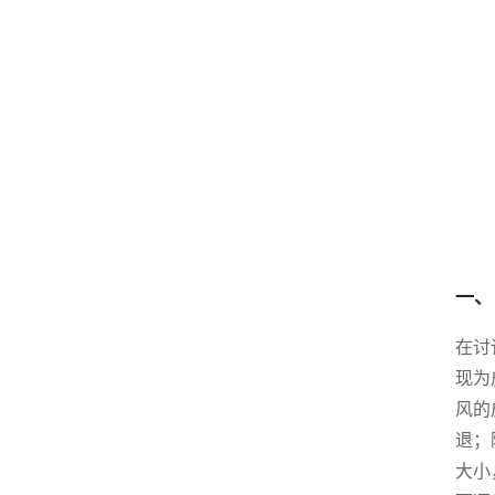
一、
在讨
现为
风的
退；
大小