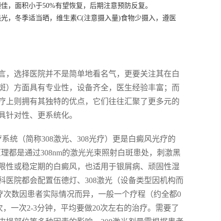
佳，面积小于50%有望恢复，后期注意预防反复。
光，冬季适当晒，维生素C(注意摄入量)食物少摄入，遵医
言，选择医院并不是简单地看名气，更要关注其在白
斑）方面具有专业性，设备齐全，医生经验丰富；而
疗上则拥有其独特的优点，它们往往汇聚了更多元的
具针对性、更系统化。
系统（简称308激光、308光疗）更是白癜风光疗的
作原理都是通过308nm的激光光束照射白斑患处，刺激黑
限性或稳定期的白癜风，也适用于银屑病、顽固性湿
医院都会配置伍德灯、308激光（设备类型因机构而
疗次数因患者实际情况而异，一般一个疗程（约全都0
，一次2-3分钟，平均要做20次左右的治疗。需要了