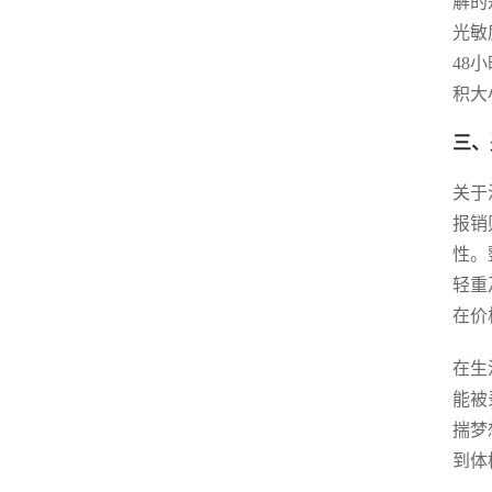
解的
光敏
48
积大
三、
关于
报销
性。
轻重
在价
在生
能被
揣梦
到体