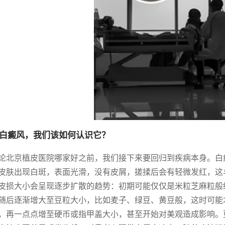
白癜风，我们该如何认识它？
论北京植皮医院哪家好之前，我们接下来要回归到疾病本身。白
皮肤出现白斑，表面光滑，没有皮屑，搓揉后会有轻微发红，这
皮损大小会呈现逐步扩散的趋势：初期可能仅仅是米粒芝麻粒般
随后逐渐增大至豆粒大小，比如麦子、绿豆、黄豆般，这时可能
，再一点点增至硬币或指甲盖大小，甚至开始对美观造成影响。