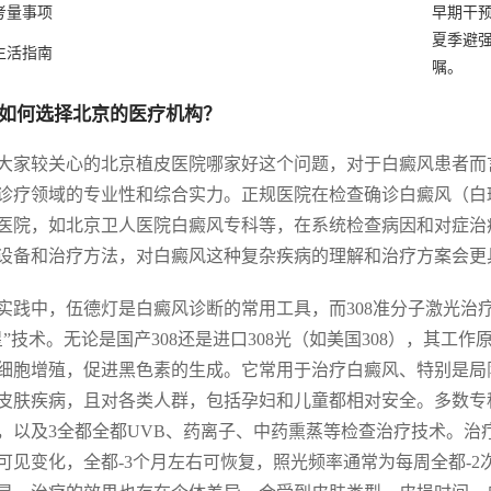
考量事项
早期干预
夏季避强
生活指南
嘱。
如何选择北京的医疗机构？
大家较关心的北京植皮医院哪家好这个问题，对于白癜风患者而
诊疗领域的专业性和综合实力。正规医院在检查确诊白癜风（白
医院，如北京卫人医院白癜风专科等，在系统检查病因和对症治
设备和治疗方法，对白癜风这种复杂疾病的理解和治疗方案会更
实践中，伍德灯是白癜风诊断的常用工具，而308准分子激光治疗
星”技术。无论是国产308还是进口308光（如美国308），其工
细胞增殖，促进黑色素的生成。它常用于治疗白癜风、特别是局
皮肤疾病，且对各类人群，包括孕妇和儿童都相对安全。多数专科
，以及3全都全都UVB、药离子、中药熏蒸等检查治疗技术。治
可见变化，全都-3个月左右可恢复，照光频率通常为每周全都-2次