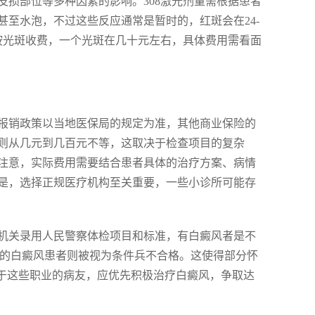
损部位等多种因素的影响。308激光剂量需根据患者
至水泡，不过这些反应通常是暂时的，红斑会在24-
常按光斑收费，一个光斑在几十元左右，具体费用需看面
报销政策以当地医保局的规定为准，其他商业保险的
则从几元到几百元不等，这取决于检查项目的复杂
注意，实际费用需要结合患者具体的治疗方案、病情
是，选择正规医疗机构至关重要，一些小诊所可能存
机关录用人民警察体检项目和标准，有白癜风者是不
m的白癜风患者则被视为条件兵不合格。这使得部分怀
志于这些职业的病友，应优先积极治疗白癜风，争取达