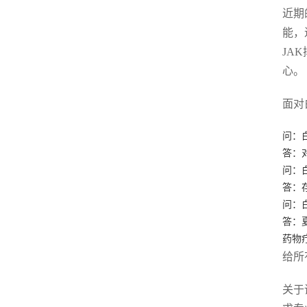
近期
能，
JA
心。
面对
问：
答：
问：
答：
问：
答：
药物
给所
关于