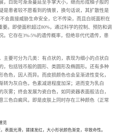
展，白斑可渐渐蔓延至手掌大小，继而形成柚子般的
疑是患者较不愿看到的情景，换句话说，其扩散性是
，不会直接威胁生命安全，它不传染，而且白斑面积在
重要。即使面积超过80%，通过科学的控制、预防和调
。它存在3%-5%的遗传概率，但绝非代代遗传，患
，主要可分为几类：有点状的，表现为细小的点状白
的，包括钱币般的圆形、类圆形及椭圆形。还有多种
形色色，因人而异。而皮损颜色也会呈渐进性变化，
渐转为灰白色，色素减退程度加深；进而变为乳白
的灰雾；终会发展为瓷白色，如同瓷器表面般洁白，
意三色白癜风，即是皮肤上同时存在三种颜色（正常
速览
斑，表面光滑，搓揉发红，大小形状颜色渐变，非致命性。