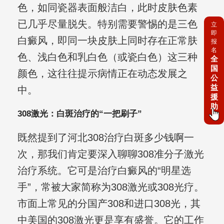
色，如同瓷器表面般洁白，此时皮肤色素
已几乎尽量脱失。特别需要警惕的是三色
立
即
白癜风，即同一块皮肤上同时存在正常肤
报
名
色、浅白色和乳白色（或瓷白色）这三种
全
国
颜色，这往往提示病情正在动态发展之
公
益
中。
援
助
308激光：白斑治疗的“一把刷子”
既然提到了河北308治疗白斑多少钱啊一
次，那我们肯定要深入聊聊308准分子激光
治疗系统。它可是治疗白癜风的“明星选
手”，常被大家简称为308激光或308光疗。
市面上常见的分国产308和进口308光，其
中美国的308激光更是享有盛誉。它的工作