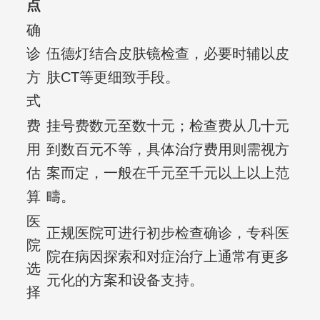
点
确
诊
伍德灯结合皮肤镜检查，必要时辅以皮
方
肤CT等更细致手段。
式
费
挂号费数元至数十元；检查费从几十元
用
到数百元不等，具体治疗费用则需视方
估
案而定，一般在千元至千元以上以上范
算
疇。
医
正规医院可进行初步检查确诊，专科医
院
院在病因探索和对症治疗上通常有更多
选
元化的方案和设备支持。
择