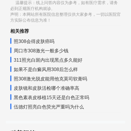
温馨提示：线上问答内容仅为参考，如有医疗需求，请务
必到正规医疗机构就诊,
声明：本网站所有医院信息整理仅供大家参考，一切以医院官
方实际公布信息为准！
相关推荐
照308会得皮肤癌吗
周口市308激光一般多少钱
311照光白斑内出现黑点多久能好
如果不是白癜风用308后怎么样
照308激光脱皮能用他克莫司软膏吗
皮肤镜和皮肤活检哪个准确率高
黑色素表皮移植15天还是白色正常吗
伍德灯照亮白色荧光严重吗为什么