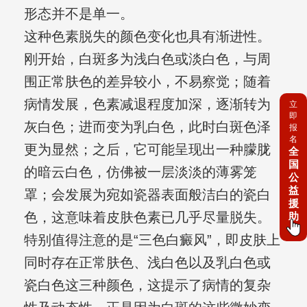
形态并不是单一。
这种色素脱失的颜色变化也具有渐进性。
刚开始，白斑多为浅白色或淡白色，与周
围正常肤色的差异较小，不易察觉；随着
病情发展，色素减退程度加深，逐渐转为
立
即
灰白色；进而变为乳白色，此时白斑色泽
报
名
更为显然；之后，它可能呈现出一种朦胧
全
国
的暗云白色，仿佛被一层淡淡的薄雾笼
公
益
罩；会发展为宛如瓷器表面般洁白的瓷白
援
色，这意味着皮肤色素已几乎尽量脱失。
助
特别值得注意的是“三色白癜风”，即皮肤上
同时存在正常肤色、浅白色以及乳白色或
瓷白色这三种颜色，这提示了病情的复杂