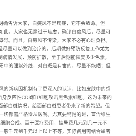
我明确告诉大家，白癜风不是癌症，它不会致命。但
如此，大家也无需过于焦虑，确诊白癜风后，尽量可
的障碍。而且，白癜风不传染，大家不必有心理负担。
至是尽量可以做到治疗的，后期做好预防反复工作尤为
控制病情发展，预防扩散，至于后期能恢复多少色素，
阳中的强紫外线，对白斑是有害的，尽量不能晒；但
风的新病因机制有了更深入的认识，比如皮肤中的感
自身反应性CD8和T细胞攻击黑色素细胞。这为未来的
善面部白斑情况，给面部白斑患者带来了新的希望。但
一切都需严格遵从医嘱。尤其要警惕的是，富含维生
制细胞合成。至于医疗费用，挂号费几元到几十元不
一般千元到千元以上以上不等，实际费用需结合患者