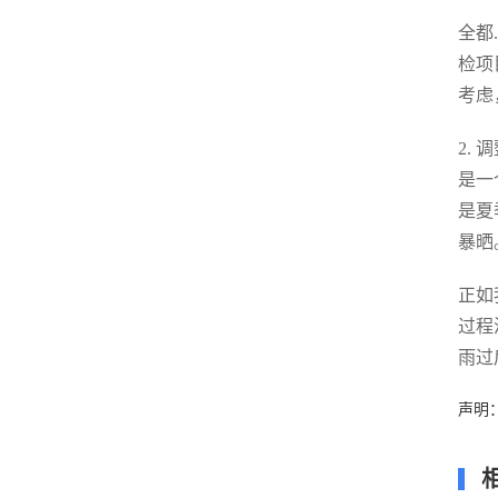
全都
检项
考虑
2.
是一
是夏
暴晒
正如
过程
雨过
声明