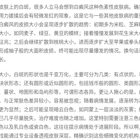
皮肤上的白斑，很多人立马会想到白癜风这种色素性皮肤病。确
用力搓揉后会有轻微发红的现象，这是它与一些其他皮肤病的重
白癜风的皮损大小会呈现逐步扩散的趋势：初期多为米粒、芝麻
大小，如同麦子、绿豆、黄豆的模样；接着慢慢发展到花生米大
征兆；之后会继续扩散到核桃大小，进而逐步扩大至苹果或拳头
形成柚子般的大面积皮损，终可能出现尽量爆发的情况。换句话
长。
大小，白斑的形状也是千变万化，主要可分为几类：有点状的，
块状形态；还有圆形或近似圆形的，包括钱币般的圆形、类圆形
、蔓状、地图形和岛屿形等，可谓形态各异。更让人揪心的是，
，与正常肤色差异较小，容易被忽视；随着病情发展，逐渐转为
更为显然；之后可能呈现暗云白色，如同蒙上一层淡淡的灰雾；
已几乎尽量脱失，治疗难度也随之增加。这里特别需要注意三色
色以及乳白色或瓷白色，这往往提示病情处于进展阶段。所以啊
找能通过专业设备透视皮肤深层，精确识别这些细微变化的机构