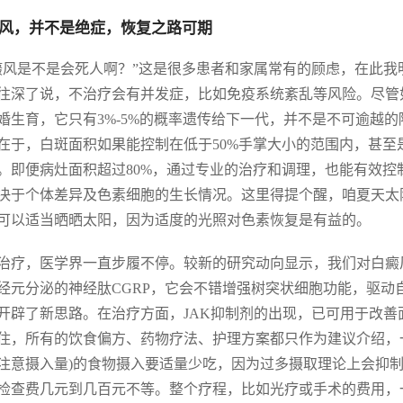
风，并不是绝症，恢复之路可期
癜风是不是会死人啊？”这是很多患者和家属常有的顾虑，在此
往深了说，不治疗会有并发症，比如免疫系统紊乱等风险。尽管
婚生育，它只有3%-5%的概率遗传给下一代，并不是不可逾越
在于，白斑面积如果能控制在低于50%手掌大小的范围内，甚
。即便病灶面积超过80%，通过专业的治疗和调理，也能有效
决于个体差异及色素细胞的生长情况。这里得提个醒，咱夏天太
可以适当晒晒太阳，因为适度的光照对色素恢复是有益的。
治疗，医学界一直步履不停。较新的研究动向显示，我们对白癜
经元分泌的神经肽CGRP，它会不错增强树突状细胞功能，驱动
开辟了新思路。在治疗方面，JAK抑制剂的出现，已可用于改
住，所有的饮食偏方、药物疗法、护理方案都只作为建议介绍，
(注意摄入量)的食物摄入要适量少吃，因为过多摄取理论上会抑
检查费几元到几百元不等。整个疗程，比如光疗或手术的费用，