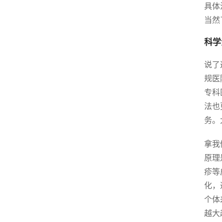
具体
当然
科学
说了
规医
专科
法也
务。
拿我
原理
疹等
化，
个体
越大