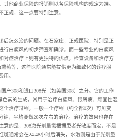
。其他商业保险的报销则以各保险机构的规定为准。
不正规，这一点要特别注意。
诊后怎么治的问题。在石家庄，正规医院，特别是正
进行白癜风的初步筛查和确诊。而一些专业的白癜风
和对症治疗上则有更独特的优点，检查设备和治疗方
中药熏蒸等，这些医院通常能提供更为细致化的诊疗服
费用。
国产308和进口308光（如美国308）之分。它的工作
进黑色素的生成，常用于治疗白癜风、银屑病、顽固性湿
这个治疗过程，一般一个疗程（约全都0次）可见变
3分钟，平均要做20次左右的治疗。治疗的效果也存在
意的是，308激光剂量需根据患者光敏度而定，不是
斑通常会在24-48小时后消失，水泡则是由于光剂量