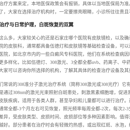
治疗方案来定，本地医保政策会有报销，具体以当地医保局为准
了，大家在选择治疗机构时，一定要擦亮眼睛，小诊所往往贵且
治疗与日常护理，白斑恢复的双翼
这么多，大家较关心的还是石家庄哪个医院有皮肤镜检，以及确
院的皮肤科，通常都具备伍德灯和皮肤镜等基础检查设备，可以
医院，如北京市内的一些白癜风专科医院，他们在系统检查病因
更多样化，比如伍德灯、308激光、3全都全都uvb、药离子、
大家可以咨询你所选择的机构，了解其具体的检查治疗设备及其
们常说的308准分子激光治疗系统（简称308激光或308光疗）它有
是通过308nm的激光光束照射白斑患处，刺激黑素细胞增，促
皮肤疾病，适用于各类人群，甚至孕妇和儿童都可以进行治疗。
通常全都-3个月左右可见恢复，照光频率每周全都-2次，每次2-
差异，受皮肤类型、皮损时间、皮损部位等多种因素影响。值得注
越好。部分患者在治疗时会有轻微灼热感，或出现红斑、水泡，红