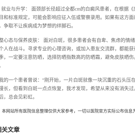
. 就业与升学： 面颈部长径超过全都cm的白癜风患者，在根据
目和标准规定，可能会影响应征入伍或警察录用。如果有这方面
，争取不让疾病成为梦想的绊脚石。
 调整心态与保养皮肤： 面对白斑，很多患者会有自卑、焦虑的
个人在战斗。寻求专业的心理咨询，或加入患友交流群，都能获
季，一定要注意防晒，选择防晒指数高的防晒霜，避免皮肤晒伤
。
我的一个患者曾说：“刚开始，一片白斑就像一块沉重的石头压
漫长，但看到白斑一点点恢复，我才发现，希望从来没有消失过
后，总会见彩虹。
：本网站所有医院信息整理仅供大家参考，一切以医院官方实际公布信息
相关文章