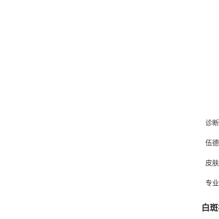
诊断
伍德
皮肤
专业
白斑