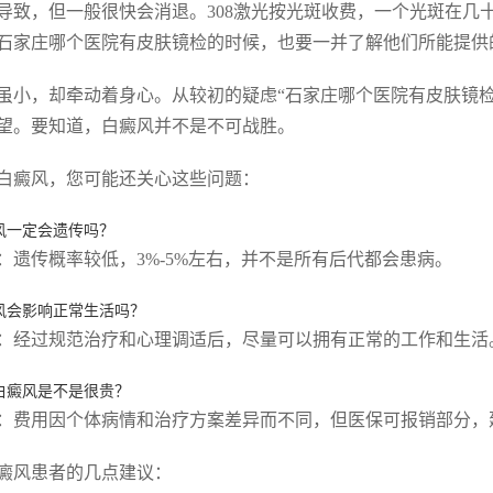
导致，但一般很快会消退。308激光按光斑收费，一个光斑在几
石家庄哪个医院有皮肤镜检的时候，也要一并了解他们所能提供
虽小，却牵动着身心。从较初的疑虑“石家庄哪个医院有皮肤镜
望。要知道，白癜风并不是不可战胜。
白癜风，您可能还关心这些问题：
风一定会遗传吗？
：遗传概率较低，3%-5%左右，并不是所有后代都会患病。
风会影响正常生活吗？
：经过规范治疗和心理调适后，尽量可以拥有正常的工作和生活
白癜风是不是很贵？
：费用因个体病情和治疗方案差异而不同，但医保可报销部分，
癜风患者的几点建议：