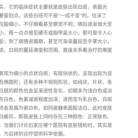
实，它的临床症状主要就是皮肤出现白斑，表面光
要鉴别点。这些白班可不是“一成不变”的。往深了
粒般细小，不仔细看甚至察觉不到；随后逐渐增大至
小，再一点点增至硬币或指甲盖大小，那可是令人心
般；到了病情进展期，甚至可渐渐蔓延至手掌大小，
说，白斑的蔓延速度和范围，直接关系着治疗的难度
表现为细小的点状白斑；有斑块状的，呈现出较为显
及椭圆形；还有多种不规则形状，如线状、片状、条
白斑的颜色也会呈渐进性变化，初期多为浅白色或淡
灰白色，色素减退程度加深；进而变为乳白色，白斑
终会发展为瓷白色，如同瓷器表面般洁白，此时皮肤
白癜风，即是皮肤上同时存在三种颜色：正常肤色、
，当我们讨论石家庄哪个医院有皮肤镜检时，其实是
，为后续的诊疗提供科学依据。