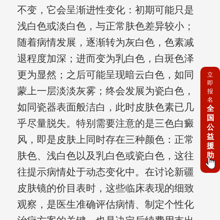
不变，它会呈渐进性变化：初期可能只是
浅白色或淡白色，与正常肤色差异较小；
随着病情发展，逐渐转为灰白色，色素减
退程度加深；进而变为乳白色，白斑色泽
更为显然；之后可能呈现暗云白色，如同
立
即
蒙上一层淡淡灰雾；终会发展为瓷白色，
报
名
如同瓷器表面般洁白，此时皮肤色素已几
全
国
乎尽量脱失。特别需要注意的是三色白癜
公
益
风，即是皮肤上同时存在三种颜色：正常
援
肤色、浅白色以及乳白色或瓷白色，这往
助
往提示病情处于动态变化中。在讨论新疆
皮肤镜的价目表时，这些临床表现的细致
观察，是医生准确评估病情、制定个性化