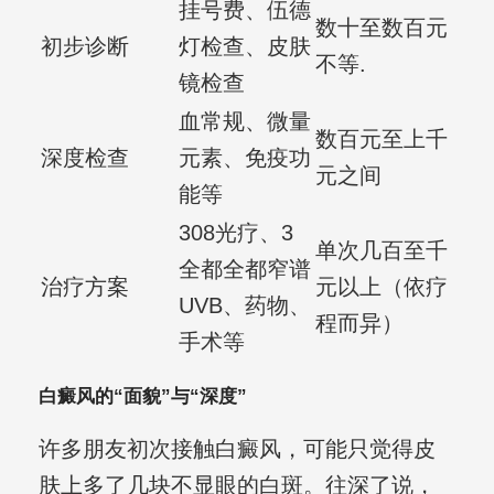
挂号费、伍德
数十至数百元
初步诊断
灯检查、皮肤
不等.
镜检查
血常规、微量
数百元至上千
深度检查
元素、免疫功
元之间
能等
308光疗、3
单次几百至千
全都全都窄谱
治疗方案
元以上（依疗
UVB、药物、
程而异）
手术等
白癜风的“面貌”与“深度”
许多朋友初次接触白癜风，可能只觉得皮
肤上多了几块不显眼的白斑。往深了说，