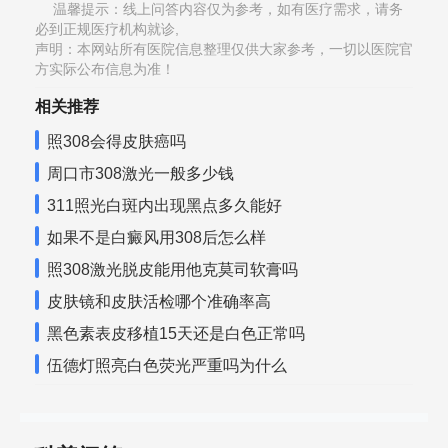
温馨提示：线上问答内容仅为参考，如有医疗需求，请务
必到正规医疗机构就诊,
声明：本网站所有医院信息整理仅供大家参考，一切以医院官
方实际公布信息为准！
相关推荐
照308会得皮肤癌吗
周口市308激光一般多少钱
311照光白斑内出现黑点多久能好
如果不是白癜风用308后怎么样
照308激光脱皮能用他克莫司软膏吗
皮肤镜和皮肤活检哪个准确率高
黑色素表皮移植15天还是白色正常吗
伍德灯照亮白色荧光严重吗为什么