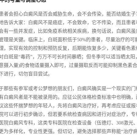
中的考量与调整心态
患者会担心白癜风是否会威胁生命，会不会传染，能否结婚生子
地告诉大家：白癜风不是癌症，不会致命，它不传染，而且患者尽
会有一些并发症，比如免疫系统相关疾病，换句话说，白癜风虽
管理是关键。临床上，白斑面积低于50%的患者，尽量治疗的可
理，实现有效的控制和预防反复，后期能恢复多少，关键看色素
对白斑是“毒药”，万万不可长时间暴晒；但冬季可以适当晒太
注意摄入量)的食物适量摄入即可，过量摄取反而可能抑制黑色素
下进行，切勿盲目尝试。
于那些有参军或考公梦想的朋友们，白癜风确实是一个现实的门
有白癜风者是不能被录用的。应征公民体格检查标准中也明确，
议这些怀揣梦想的年轻人，先将白癜风治疗好，再考虑应征或报
院可以进行初步确诊，但若要系统检查病因和进行对症治疗，专
医院白癜风专科，这类专科医院在检查设备（伍德灯、308激光、
更为多样化，专业性更强。但切记，避免选择那些声称能“治疗