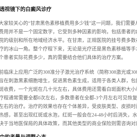
透视镜下的白癜风诊疗
大家较关心的“甘肃黑色素移植费用多少钱”这一问题，我们需
费用并不是一个固定数字，它受到多种因素的影响，包括患者的
院的级别和所在地域经济水平。在甘肃，正规医院的挂号费多数
疗的冰山一角。整个疗程下来，无论是光疗还是黑色素移植等手
个患者实际花费多少，真的需要结合他们具体的治疗方案。
前临床上应用广泛的308准分子激光治疗系统（简称308激光或30
旨在刺激黑素细胞增生，促进黑色素生成，适用于各类人群，包括
斑收费，一个光斑在几十元左右，具体费用还需看白斑面积大小和
疗程通常需要全都0次左右，多数患者在全都-3个月左右可见恢复
次左右的治疗。治疗的效果也存在个体差异，受皮肤类型、皮损
热感，甚至出现红斑或水泡，红斑一般会在24-48小时后消失
决于当地医保局的具体政策，而其他类型的商业保险则需咨询对