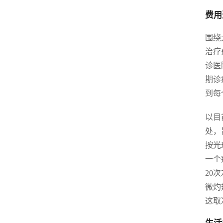
费用
围绕
治疗
诊医
期诊
到每
以目
处，
按光
一个
20
微灼
这取