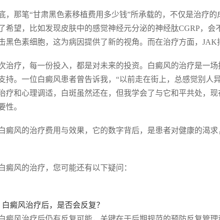
底，那笔“甘肃黑色素移植费用多少钱”所承载的，不仅是治疗
了希望，比如发现皮肤中的感觉神经元分泌的神经肽CGRP，会
击黑色素细胞，这为病因提供了新的视角。而在治疗方面，JA
次治疗，每一份投入，都是对未来的投资。白癜风的治疗是一场
支持。一位白癜风患者曾告诉我，“以前走在街上，总感觉别人
治疗和心理调适，白斑虽然还在，但我学会了与它和平共处，现
要性。
白癜风的治疗费用与效果，它的数字背后，是患者对健康的渴求
白癜风的治疗，您可能还有以下疑问：
. 白癜风治疗后，是否会反复？
白癜风治疗后仍有反复可能，关键在于后期规范的预防反复管理