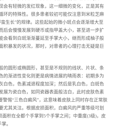
现会有轻微的发红现象，这一细微的变化，正是其有
循环的特殊性。很多患者较初可能仅注意到米粒芝麻
野蛮生长”的规律。这些起始的微小斑点会逐渐增大至
而后会慢慢发展到硬币或指甲盖大小，甚至进一步扩
能会看到白斑渐渐蔓延至手掌大小，继而形成柚子般
面积暴发的状况，那时，对患者的心理打击无疑是巨
般的圆形或椭圆形，甚至是不规则的线状、片状、条
色的渐进性变化则更是病情进展的晴雨表：初期多为
灰白色，色素减退程度加深；然后是乳白色，白斑色
发展为瓷白色，如同瓷器表面般洁白，此时皮肤色素
要警惕“三色白癜风”，这意味着皮肤上同时存在正常肤
要尤其关注。根据皮损面积，白癜风的严重等级可划
损面积在全都个手掌到5个手掌之间；中重度(3级)，皮
手掌。