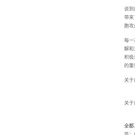
说到
带来
胞攻
每一
解和
积极
的重
关于
关于
全都
答：