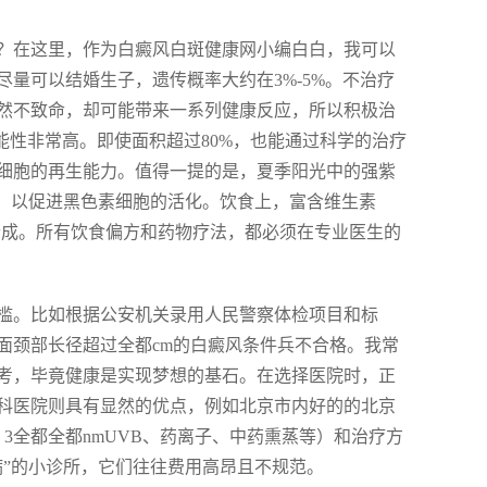
？在这里，作为白癜风白斑健康网小编白白，我可以
量可以结婚生子，遗传概率大约在3%-5%。不治疗
然不致命，却可能带来一系列健康反应，所以积极治
能性非常高。即使面积超过80%，也能通过科学的治疗
细胞的再生能力。值得一提的是，夏季阳光中的强紫
阳，以促进黑色素细胞的活化。饮食上，富含维生素
合成。所有饮食偏方和药物疗法，都必须在专业医生的
槛。比如根据公安机关录用人民警察体检项目和标
面颈部长径超过全都cm的白癜风条件兵不合格。我常
考，毕竟健康是实现梦想的基石。在选择医院时，正
科医院则具有显然的优点，例如北京市内好的的北京
3全都全都nmUVB、药离子、中药熏蒸等）和治疗方
病”的小诊所，它们往往费用高昂且不规范。