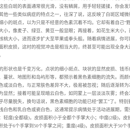
这些白斑的表面通常很光滑，没有鳞屑，用手轻轻搓揉，你会发
其他一些类似病症的特点之一，往深了说，这反映了白斑区域微
细小的斑点，以为只是不经意的色素沉着不均。它却有着自己“
大小，像麦子、绿豆、黄豆一般显眼；再接着，如花生米大小，
核桃大小，进而逐步扩大至苹果或拳头般。随着病情进展，你可
面积皮损，这时的视觉冲击是相当大的，终甚至可能出现全身大
。
的形状也是千变万化，点状的细小斑点、块状的显然皮损、钱币
、蔓状、地图形和岛屿形等，都预示着黑色素细胞的流失。而颜
色或淡白色，与正常肤色差异不大，极易被忽视；随后逐渐转为
为显然；接着可能呈现暗云白色，如同蒙上一层淡淡灰雾；终会
乎尽量脱失，换句话说，黑色素细胞的功能已经“罢工”了。特别
浅白色和乳白色或瓷白色，这通常提示病情处于活动进展期，需
：轻度(全都级)，皮损面积小于全都个手掌大小；中度(2级)，皮
积处于6个手掌到50个手掌之间；重度(4级)，皮损面积大于50个