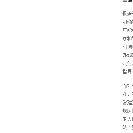
生活
很多
明确
可能
疗和
和调
外线
C(
指导
而对
准，
常建
规医
卫人
法上