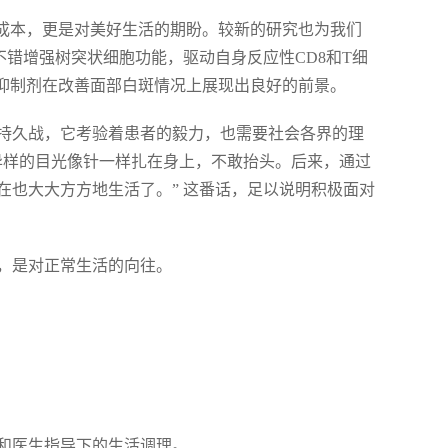
的成本，更是对美好生活的期盼。较新的研究也为我们
不错增强树突状细胞功能，驱动自身反应性CD8和T细
K抑制剂在改善面部白斑情况上展现出良好的前景。
持久战，它考验着患者的毅力，也需要社会各界的理
异样的目光像针一样扎在身上，不敢抬头。后来，通过
在也大大方方地生活了。” 这番话，足以说明积极面对
，是对正常生活的向往。
和医生指导下的生活调理。