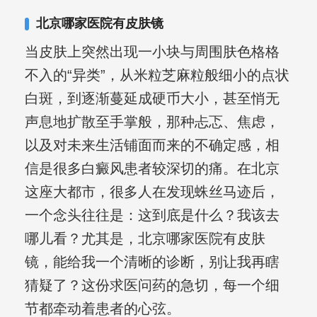
合巩固用药的调理，并对白癜风患者的
北京哪家医院有皮肤镜
日常维护、饮食、锻炼等给予综合指
当皮肤上突然出现一小块与周围肤色格格
导，全方位帮助患者康复。
不入的“异类”，从米粒芝麻粒般细小的点状
白斑，到逐渐蔓延成硬币大小，甚至悄无
声息地扩散至手掌般，那种忐忑、焦虑，
以及对未来生活铺面而来的不确定感，相
信是很多白癜风患者较深切的痛。在北京
这座大都市，很多人在发现蛛丝马迹后，
一个念头往往是：这到底是什么？我该去
哪儿看？尤其是，北京哪家医院有皮肤
镜，能给我一个清晰的诊断，别让我再瞎
猜疑了？这份求医问药的急切，每一个细
节都牵动着患者的心弦。