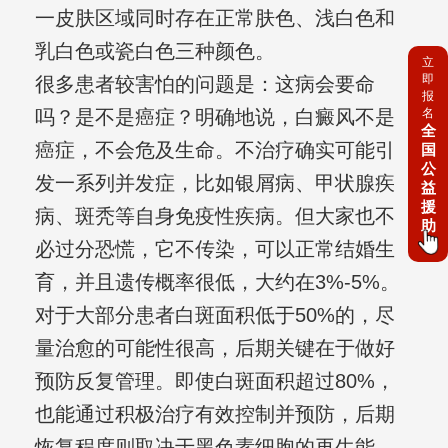
一皮肤区域同时存在正常肤色、浅白色和
乳白色或瓷白色三种颜色。
立
即
很多患者较害怕的问题是：这病会要命
报
吗？是不是癌症？明确地说，白癜风不是
名
全
癌症，不会危及生命。不治疗确实可能引
国
公
发一系列并发症，比如银屑病、甲状腺疾
益
援
病、斑秃等自身免疫性疾病。但大家也不
助
必过分恐慌，它不传染，可以正常结婚生
育，并且遗传概率很低，大约在3%-5%。
对于大部分患者白斑面积低于50%的，尽
量治愈的可能性很高，后期关键在于做好
预防反复管理。即使白斑面积超过80%，
也能通过积极治疗有效控制并预防，后期
恢复程度则取决于黑色素细胞的再生能