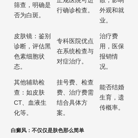
正规医院可进
散，影响
筛查，明确是
行确诊检查。
外观和就
否为白斑。
业。
皮肤镜：鉴别
治疗费
专科医院优点
诊断，评估黑
用，医保
在系统检查与
色素细胞状
报销情
对症治疗。
态。
况。
其他辅助检
挂号费、检查
能否结婚
查：如皮肤
费、治疗费需
生育，遗
CT、血液生
结合具体方
传概率。
化等。
案。
白癜风：不仅仅是肤色那么简单