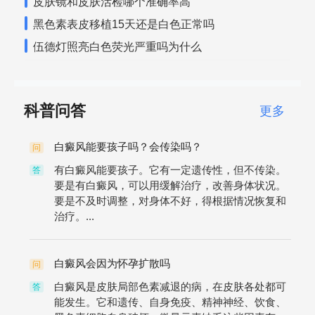
皮肤镜和皮肤活检哪个准确率高
黑色素表皮移植15天还是白色正常吗
伍德灯照亮白色荧光严重吗为什么
科普问答
更多
白癜风能要孩子吗？会传染吗？
问
有白癜风能要孩子。它有一定遗传性，但不传染。
答
要是有白癜风，可以用缓解治疗，改善身体状况。
要是不及时调整，对身体不好，得根据情况恢复和
治疗。...
白癜风会因为怀孕扩散吗
问
白癜风是皮肤局部色素减退的病，在皮肤各处都可
答
能发生。它和遗传、自身免疫、精神神经、饮食、