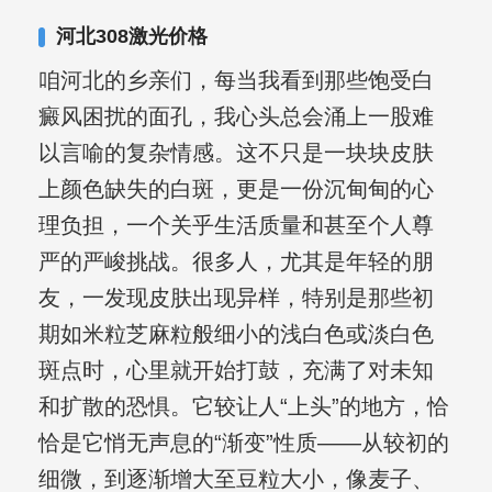
合巩固用药的调理，并对白癜风患者的
河北308激光价格
日常维护、饮食、锻炼等给予综合指
咱河北的乡亲们，每当我看到那些饱受白
导，全方位帮助患者康复。
癜风困扰的面孔，我心头总会涌上一股难
以言喻的复杂情感。这不只是一块块皮肤
上颜色缺失的白斑，更是一份沉甸甸的心
理负担，一个关乎生活质量和甚至个人尊
严的严峻挑战。很多人，尤其是年轻的朋
友，一发现皮肤出现异样，特别是那些初
期如米粒芝麻粒般细小的浅白色或淡白色
斑点时，心里就开始打鼓，充满了对未知
和扩散的恐惧。它较让人“上头”的地方，恰
恰是它悄无声息的“渐变”性质——从较初的
细微，到逐渐增大至豆粒大小，像麦子、