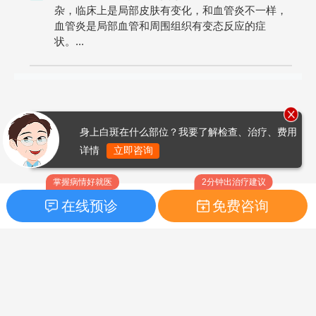
杂，临床上是局部皮肤有变化，和血管炎不一样，
血管炎是局部血管和周围组织有变态反应的症
状。...
身上白斑在什么部位？我要了解检查、治疗、费用
详情
立即咨询
掌握病情好就医
2分钟出治疗建议
在线预诊
免费咨询
首页
|
药品指南
|
FAQ问题
Copyright © 2026
白癜风之家网
版权所有
鲁ICP备14010760号-3
声明：本站内容仅供参考，不作为诊断及医疗依据；部分文字及图
片均来自于网络，如侵犯到您的权益，请及时联系我们进行处理，