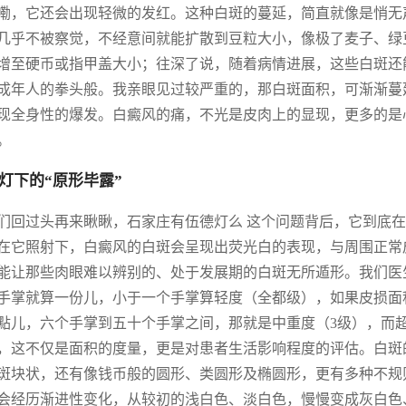
嘞，它还会出现轻微的发红。这种白斑的蔓延，简直就像是悄无
几乎不被察觉，不经意间就能扩散到豆粒大小，像极了麦子、绿
增至硬币或指甲盖大小；往深了说，随着病情进展，这些白斑还
成年人的拳头般。我亲眼见过较严重的，那白斑面积，可渐渐蔓
现全身性的爆发。白癜风的痛，不光是皮肉上的显现，更多的是
。
灯下的“原形毕露”
们回过头再来瞅瞅，石家庄有伍德灯么 这个问题背后，它到底
在它照射下，白癜风的白斑会呈现出荧光白的表现，与周围正常
能让那些肉眼难以辨别的、处于发展期的白斑无所遁形。我们医
手掌就算一份儿，小于一个手掌算轻度（全都级），如果皮损面
點儿，六个手掌到五十个手掌之间，那就是中重度（3级），而
，这不仅是面积的度量，更是对患者生活影响程度的评估。白斑
斑块状，还有像钱币般的圆形、类圆形及椭圆形，更有多种不规
会经历渐进性变化，从较初的浅白色、淡白色，慢慢变成灰白色