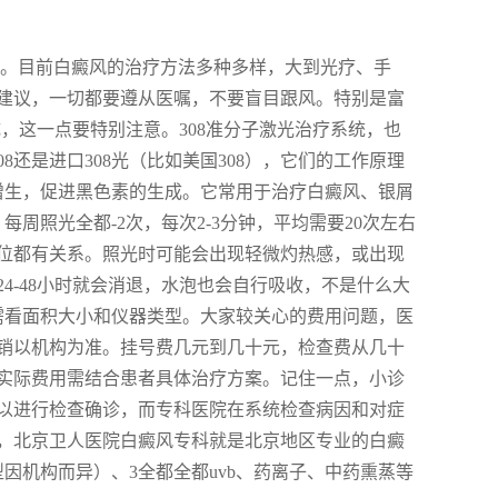
了。目前白癜风的治疗方法多种多样，大到光疗、手
建议，一切都要遵从医嘱，不要盲目跟风。特别是富
，这一点要特别注意。308准分子激光治疗系统，也
8还是进口308光（比如美国308），它们的工作原理
增生，促进黑色素的生成。它常用于治疗白癜风、银屑
周照光全都-2次，每次2-3分钟，平均需要20次左右
位都有关系。照光时可能会出现轻微灼热感，或出现
4-48小时就会消退，水泡也会自行吸收，不是什么大
需看面积大小和仪器类型。大家较关心的费用问题，医
销以机构为准。挂号费几元到几十元，检查费从几十
实际费用需结合患者具体治疗方案。记住一点，小诊
以进行检查确诊，而专科医院在系统检查病因和对症
，北京卫人医院白癜风专科就是北京地区专业的白癜
因机构而异）、3全都全都uvb、药离子、中药熏蒸等