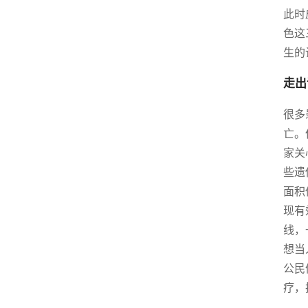
此时
色这
生的
走出
很多
亡。
家关
些遗
面积
现有
线，
想当
公民
疗，