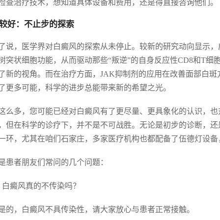
检查治疗技术，想知道具体设备和费用，还是得直接咨询他们。
较好：不止步的探索
了说，医学界对白癜风的探索从未停止。较新的研究动向显示，
树突状细胞功能，从而驱动那些“叛逆”的自身反应性CD8和T
了新的视角。而在治疗方面，JAK抑制剂的应用在改善面部白
了更多可能，科学的进步总能带来新的希望之光。
这么多，您可能已经对白癜风有了更尽量、更具象化的认识，也
，但在科学的诊疗下，并不是不可战胜。无论是初步的诊断，还
一环，尤其在咱们石家庄，多家医疗机构也都配备了伍德灯设备
是患者朋友们常问的几个问题：
. 白癜风真的不传染吗？
是的，白癜风不具传染性，请大家放心与患者正常接触。