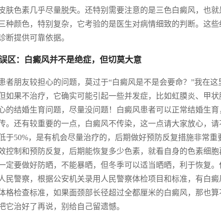
皮肤色素几乎尽量脱失。还特别需要注意的是三色白癜风，也就
三种颜色，特别复杂，它考验的是医生对病情细致的判断。这些
诊断提供可靠依据。
误区：白癜风并不是绝症，但切莫大意
患者朋友较担心的问题，莫过于“白癜风是不是会要命？”我在
但如果不治疗，它确实可能引起一些并发症，比如虹膜炎、甲状
心的结婚生育问题，尽量没问题！白癜风患者可以正常结婚生育，
传。还有较重要的一点，白癜风不传染，这一点请大家放心，请
低于50%，是有机会尽量治疗的，后期做好预防反复措施非常重
效控制和预防反复，后期能恢复多少色素，就看自身的色素细胞
一定要做好防晒，不能暴晒，但冬季可以适当晒晒，利于恢复。
人民警察，根据公安机关录用人民警察体检项目和标准，有白癜
体格检查标准，如果面颈部长径超过全都厘米的白癜风，那也算
把它治好了再说，别给自己留遗憾。