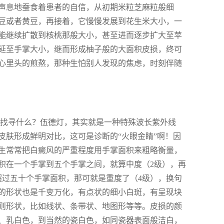
声息地蚕食着患者的自信，从初期米粒芝麻粒般细
豆或者黄豆，再接着，它慢慢发展到花生米大小，一
能继续扩散到核桃那般大小，甚至进而逐步扩大至苹
延至手掌大小，继而形成柚子般的大面积皮损，终可
心里头的煎熬，那种生怕别人发现的焦虑，时刻伴随
在找寻什么？伍德灯，其实就是一种特殊波长紫外线
皮肤形成鲜明对比，这可是诊断的“火眼金睛”啊！因
生常常把白癜风的严重程度用手掌面积来粗略衡量，
积在一个手掌到五个手掌之间，就算中度（2级），再
超过五十个手掌面积，那可就是重度了（4级），换句
的形状也是千变万化，有点状的细小白斑，有呈现块
则形状，比如线状、条带状、地图形等等。皮损的颜
、乳白色，到当然的瓷白色，如同瓷器表面般洁白，