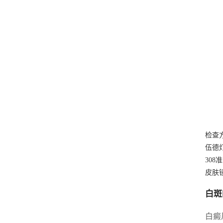
检查
伍德
308
皮肤
白斑
白癜