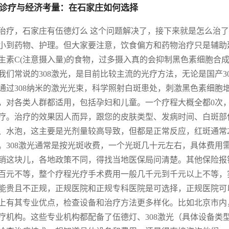
诊疗与经济考量：在石家庄如何选择
治疗，石家庄有伍德灯么 这个问题解决了，接下来就是怎么治
小到药物、护理。但大家要注意，饮食偏方和药物治疗只是辅助
生素C(注意摄入量)的食物，过多摄入真的会抑制黑色素细胞合成
我们常说的308激光，是目前比较主流的光疗方法，无论是国产30
通过308纳米的激光光束，科学照射白斑患处，刺激黑色素细胞
，对各类人群都适用，包括孕妇和儿童。一个疗程大概全都0次，每
疗。治疗的效果因人而异，跟您的皮肤类型、发病时间、白斑部
、水泡，这主要是光剂量较高导致，但都是正常反应，红斑通常2
。308激光通常是按光斑收费，一个光斑几十元左右，具体费用
销这块儿，各地政策不同，得找当地医保局问清楚。其他保险报
百元不等，整个疗程光疗手术费用一般几千元到千元以上不等，
能贵且不正规，正规医院和正规专科医院是可选择，正规医院可
上有其专业优点，检查设备和治疗方法更多样化。比如北京市内
疗机构。这些专业机构都配备了伍德灯、308激光（具体设备类型