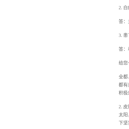
2.
答：
3.
答：
给您
全都
都有
积极
2.
太阳
下坚