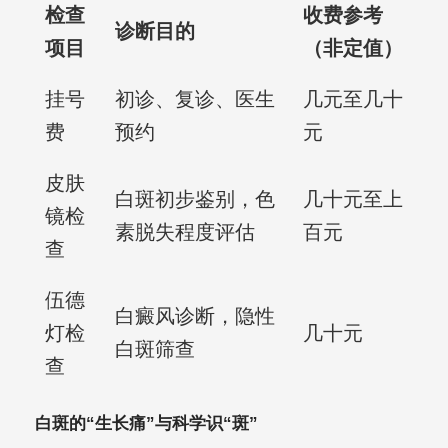
检查
收费参考
诊断目的
项目
（非定值）
挂号
初诊、复诊、医生
几元至几十
费
预约
元
皮肤
白斑初步鉴别，色
几十元至上
镜检
素脱失程度评估
百元
查
伍德
白癜风诊断，隐性
灯检
几十元
白斑筛查
查
白斑的“生长痛”与科学识“斑”