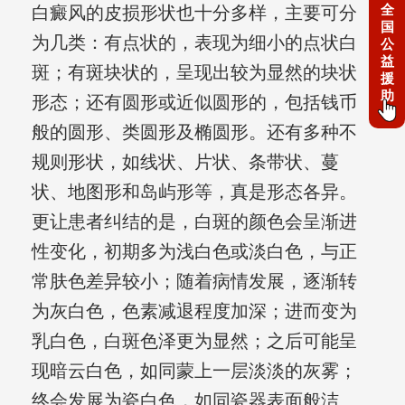
全
白癜风的皮损形状也十分多样，主要可分
国
为几类：有点状的，表现为细小的点状白
公
益
斑；有斑块状的，呈现出较为显然的块状
援
助
形态；还有圆形或近似圆形的，包括钱币
般的圆形、类圆形及椭圆形。还有多种不
规则形状，如线状、片状、条带状、蔓
状、地图形和岛屿形等，真是形态各异。
更让患者纠结的是，白斑的颜色会呈渐进
性变化，初期多为浅白色或淡白色，与正
常肤色差异较小；随着病情发展，逐渐转
为灰白色，色素减退程度加深；进而变为
乳白色，白斑色泽更为显然；之后可能呈
现暗云白色，如同蒙上一层淡淡的灰雾；
终会发展为瓷白色，如同瓷器表面般洁