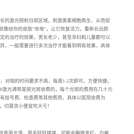
nm波长的激光照射白斑区域，刺激黑素细胞再生，从而促
就像给你的皮肤“充电”，让它恢复活力，重新长出颜
一定的治疗的效果，男女老少，甚至孕妇和儿童都可以
而异，一般需要进行多次治疗才能看到明有效果，具体
钟，对咱的时间要求不高，每周1-2次即可，方便快捷。
08激光通常是按光斑收费的，每个光斑的费用在几十元
还有挂号费、检查费等其他费用，具体以医院收费为
明，切莫贪小便宜吃大亏！
斑表面光滑，用手轻轻搓揉，可能会略微发红。白癜