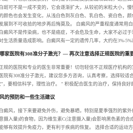
白斑可不是一成不变的，它会逐渐扩大，从较初的米粒大小，慢
的颜色也会发生变化，从浅白色到灰白色、乳白色、瓷白色，颜
发展到不可收拾的地步再后悔莫及。 白癜风的严重程度通常用
白癜风不是传染病，也不是癌症，不会危及生命，大家不必过于
对生活质量造成影响。白癜风有一定的遗传几率，大约在3%-5%
哪家医院有308准分子激光？— 再次注意选择正规医院的重
正规的医院和专业的医生非常重要！切勿轻信不正规医疗机构的
医院有308准分子激光，建议您多方咨询，认真考察，选择较适
效”，要相信科学，理性治疗。 " 积极配合医生的治疗，保持良
风的预防和一些生活建议
白癜风，接下来要避免外伤，避免暴晒，特别是夏季强烈的紫外
注意摄入量)的食物，因为维生素C(注意摄入量)会影响黑色素的
能够有效提升免疫力，更有利于疾病的恢复。 选择合适的运动