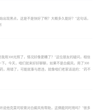
面开始出现黑点，这是不是快好了啊？大概多久能好？”这句话，
刚
是我用308光照了，情况好像更糟了？”这位朋友的疑问，相信
下。今天，咱们就来好好聊聊，如果不是白癜风，用了308
良药，用错了，可能就事与愿违，就像咱们老家话说的：“药不
皮，听说他克莫司软膏对白癜风有帮助，这俩能同时用吗？”很多