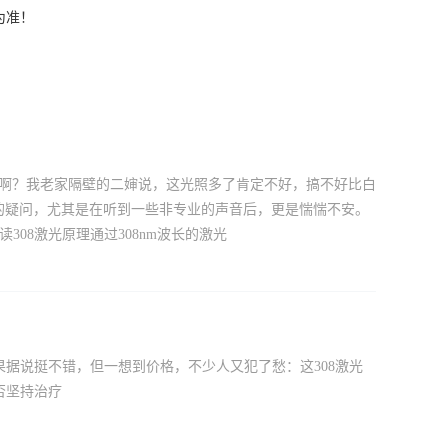
为准！
癌来啊？我老家隔壁的二婶说，这光照多了肯定不好，搞不好比白
样的疑问，尤其是在听到一些非专业的声音后，更是惴惴不安。
08激光原理通过308nm波长的激光
果据说挺不错，但一想到价格，不少人又犯了愁：这308激光
否坚持治疗