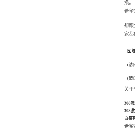
损。
希望
想跟
家都
医
(请
(请
关于
308
30
白癜
希望