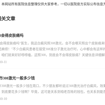
：本网站所有医院信息整理仅供大家参考，一切以医院官方实际公布信息
相关文章
08会得皮肤癌吗
08会得皮肤癌吗“医生，我这白癜风照308激光，会不会哪天照出个皮肤
还麻烦！”不少白癜风患者在接受308准分子激光治疗时，心中都会有这
，咱们就来好好唠唠嗑，这照308，到底会不会得皮肤癌？关键信息详细解读3
10-11
市308激光一般多少钱
市308激光一般多少钱在周口，不少朋友都听说过308激光治疗白癜风，效
，到底要花多少钱啊？毕竟，这可是关系到咱老百姓的钱包，也关系到能
10-10