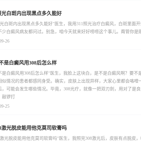
1照光白斑内出现黑点多久能好
1照光白斑内出现黑点多久能好“医生，我用311照光治疗白癜风，白斑里
不少白癜风病友都问过。别急，咱今天就来好好唠唠这个事儿。甭管你是
09-26
不是白癜风用308后怎么样
不是白癜风用308后怎么样“医生，我脸上这块白，是不是白癜风啊？要不
相似情况的患者都感同身受。确实，皮肤上出现异样，大家心里都会咯噔一
后，可能会发生哪些情况。毕竟，308光疗，就像一把双刃劍，用对了是
，敲锣打
09-25
08激光脱皮能用他克莫司软膏吗
08激光脱皮能用他克莫司软膏吗“医生，我照完308激光后，皮肤有点脱