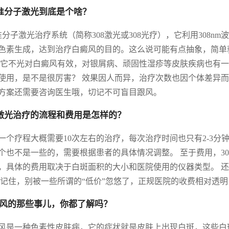
8准分子激光到底是个啥？
8准分子激光治疗系统（简称308激光或308光疗），它利用308
色素生成，达到治疗白癜风的目的。这么说可能有点抽象，简单
 它不光对白癜风有效，对银屑病、顽固性湿疹等皮肤疾病也有
使用，是不是很厉害？ 效果因人而异，治疗次数也因个体差异
方案还需要咨询医生哦，切记不可盲目跟风。
8激光治疗的流程和费用是怎样的？
一个疗程大概需要10次左右的治疗，每次治疗时间也只有2-3分
个也不是一些的，需要根据患者的具体情况调整。 至于费用，3
，具体的费用取决于白斑面积的大小和医院使用的仪器类型。 
 记住，别被一些所谓的“低价”忽悠了，正规医院的收费相对透
风的那些事儿，你都了解吗？
风是一种色素性皮肤病，它的症状就是皮肤上出现白斑，这些白