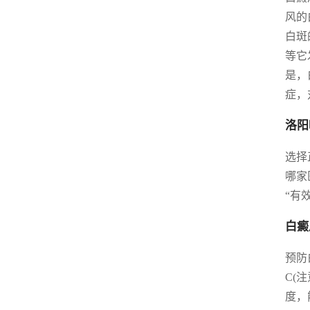
风的
白斑
等它
是，
症，
洛阳
选择
哪家
“有
白癜
预防
C(
度，