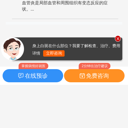
血管炎是局部血管和周围组织有变态反应的症
状。...
身上白斑在什么部位？我要了解检查、治疗、费用
详情
立即咨询
掌握病情好就医
2分钟出治疗建议
在线预诊
免费咨询
首页
|
药品指南
|
FAQ问题
Copyright © 2026
白癜风之家网
版权所有
鲁ICP备14010760号-3
声明：本站内容仅供参考，不作为诊断及医疗依据；部分文字及图
片均来自于网络，如侵犯到您的权益，请及时联系我们进行处理，
联系邮箱：skinhealth#foxmail.com（#改为@）。