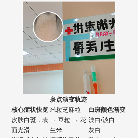
斑点演变轨迹
核心症状快览
米粒芝麻粒
白斑颜色渐变
皮肤白斑，表
→ 豆粒 → 花
浅白/淡白 →
面光滑
生米
灰白