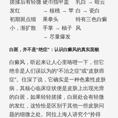
搓揉后有轻微
硬币指甲盖
乳白 → 暗云
发红
→ 核桃 → 苹
白 → 瓷白
初期斑点细
果拳头
特有三色白癜
小，渐扩散
手掌 → 柚子
风
→ 尽量爆发
白斑，并不是“绝症”：认识白癜风的真实面貌
白癜风，听起来让人心里咯噔一下，但它
绝非是人们误以为的“不治之症”或“皮肤癌
症”。往深了说，它确实是一种色素性皮肤
病，其核心临床症状便是皮肤上出现光滑
的白斑，如果轻轻搓揉，白斑处会有轻微
的发红，这恰恰是区别于其他一些皮肤问
题的细微之处。阿拉上海人讲究个“拎得