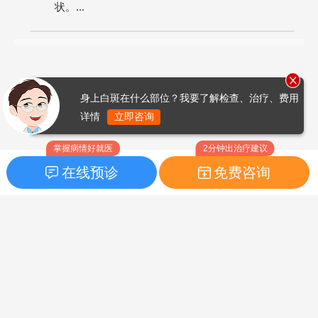
状。...
身上白斑在什么部位？我要了解检查、治疗、费用
详情
立即咨询
掌握病情好就医
2分钟出治疗建议
在线预诊
免费咨询
首页
|
药品指南
|
FAQ问题
Copyright © 2026
白癜风之家网
版权所有
鲁ICP备14010760号-3
声明：本站内容仅供参考，不作为诊断及医疗依据；部分文字及图
片均来自于网络，如侵犯到您的权益，请及时联系我们进行处理，
联系邮箱：skinhealth#foxmail.com（#改为@）。