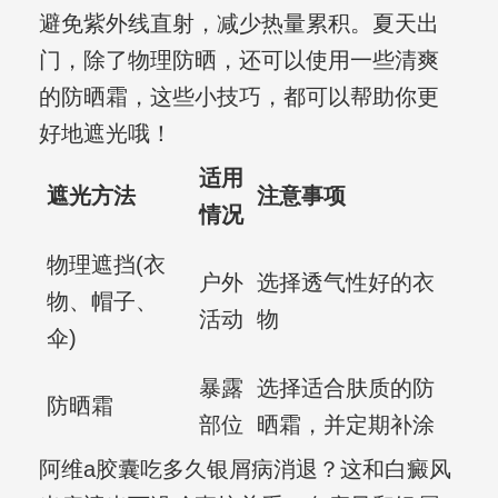
避免紫外线直射，减少热量累积。夏天出
门，除了物理防晒，还可以使用一些清爽
的防晒霜，这些小技巧，都可以帮助你更
好地遮光哦！
适用
遮光方法
注意事项
情况
物理遮挡(衣
户外
选择透气性好的衣
物、帽子、
活动
物
伞)
暴露
选择适合肤质的防
防晒霜
部位
晒霜，并定期补涂
阿维a胶囊吃多久银屑病消退？这和白癜风