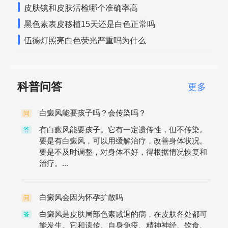
皮肤镜和皮肤活检哪个准确率高
黑色素表皮移植15天还是白色正常吗
伍德灯照亮白色荧光严重吗为什么
科普问答
更多
白癜风能要孩子吗？会传染吗？
问
有白癜风能要孩子。它有一定遗传性，但不传染。
答
要是有白癜风，可以用缓解治疗，改善身体状况。
要是不及时调整，对身体不好，得根据情况恢复和
治疗。...
白癜风会因为怀孕扩散吗
问
白癜风是皮肤局部色素减退的病，在皮肤各处都可
答
能发生。它和遗传、自身免疫、精神神经、饮食、