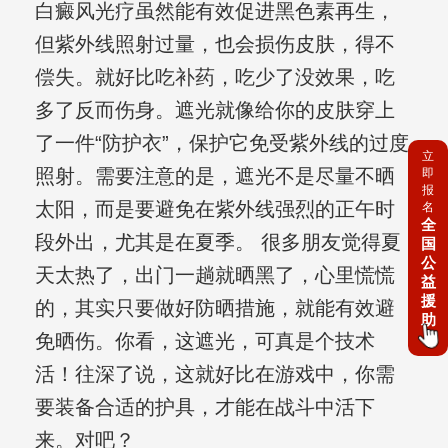
白癜风光疗虽然能有效促进黑色素再生，
但紫外线照射过量，也会损伤皮肤，得不
偿失。就好比吃补药，吃少了没效果，吃
多了反而伤身。遮光就像给你的皮肤穿上
了一件“防护衣”，保护它免受紫外线的过度
立
照射。需要注意的是，遮光不是尽量不晒
即
报
太阳，而是要避免在紫外线强烈的正午时
名
全
段外出，尤其是在夏季。 很多朋友觉得夏
国
公
天太热了，出门一趟就晒黑了，心里慌慌
益
援
的，其实只要做好防晒措施，就能有效避
助
免晒伤。你看，这遮光，可真是个技术
活！往深了说，这就好比在游戏中，你需
要装备合适的护具，才能在战斗中活下
来。对吧？