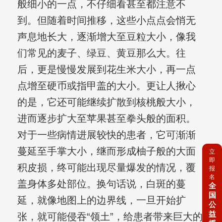
般细小的一点，不仔细看甚至都注意不
到。但随着时间推移，这些小点点会悄无
声息地长大，逐渐增大至豆粒大小，像我
们常见的麦子、绿豆、黄豆那么大。往
后，更是慢慢发展到花生米大小，再一点
点增至硬币或指甲盖的大小。更让人揪心
的是，它还可能继续扩散到核桃般大小，
进而逐步扩大至苹果甚至拳头般的面积。
对于一些病情进展较快的患者，它可渐渐
蔓延至手掌大小，继而形成柚子般的大面
立
即
积皮损，终可能出现尽量爆发的情况，覆
报
名
盖身体多处部位。换句话说，白斑的蔓
全
国
延，就像地图上的边界线，一旦开始扩
公
益
张，就可能侵吞“领土”，给患者带来巨大的