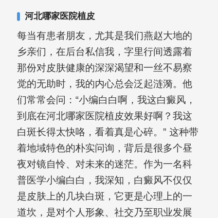
合巩固用药的调理，并对白癜风患者的
河北哪家医院植皮
日常维护、饮食、锻炼等给予综合指
每当有患者朋友，尤其是我们燕赵大地的
导，全方位帮助患者康复。
乡亲们，在后台私信我，字里行间透露着
那份对皮肤健康的深深渴望和一丝不易察
觉的无助时，我的内心总会泛起涟漪。他
们常常会问：“小编白白啊，我这白癜风，
到底在河北哪家医院植皮效果好啊？我这
白斑长得太快咯，看着真是心碎。” 这种带
着地域特色的朴实问询，背后是很多个昼
夜对镜自怜、对未来的迷茫。作为一名科
普医学小编白白，我深知，白癜风不仅仅
是皮肤上的几块白斑，它更是心理上的一
道坎，是对个人形象、社交乃至职业发展