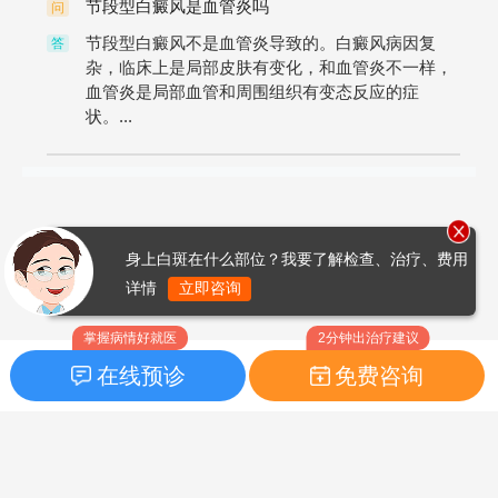
节段型白癜风是血管炎吗
问
节段型白癜风不是血管炎导致的。白癜风病因复
答
杂，临床上是局部皮肤有变化，和血管炎不一样，
血管炎是局部血管和周围组织有变态反应的症
状。...
身上白斑在什么部位？我要了解检查、治疗、费用
详情
立即咨询
掌握病情好就医
2分钟出治疗建议
在线预诊
免费咨询
首页
|
药品指南
|
FAQ问题
Copyright © 2026
白癜风之家网
版权所有
鲁ICP备14010760号-3