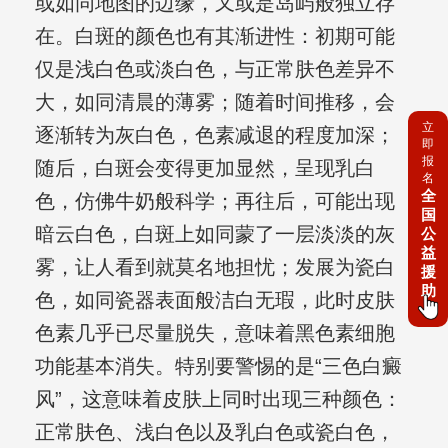
或如同地图的边缘，又或是岛屿般独立存
在。白斑的颜色也有其渐进性：初期可能
仅是浅白色或淡白色，与正常肤色差异不
大，如同清晨的薄雾；随着时间推移，会
立
逐渐转为灰白色，色素减退的程度加深；
即
报
随后，白斑会变得更加显然，呈现乳白
名
全
色，仿佛牛奶般科学；再往后，可能出现
国
暗云白色，白斑上如同蒙了一层淡淡的灰
公
益
雾，让人看到就莫名地担忧；发展为瓷白
援
助
色，如同瓷器表面般洁白无瑕，此时皮肤
色素几乎已尽量脱失，意味着黑色素细胞
功能基本消失。特别要警惕的是“三色白癜
风”，这意味着皮肤上同时出现三种颜色：
正常肤色、浅白色以及乳白色或瓷白色，