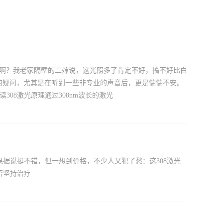
癌来啊？我老家隔壁的二婶说，这光照多了肯定不好，搞不好比白
样的疑问，尤其是在听到一些非专业的声音后，更是惴惴不安。
08激光原理通过308nm波长的激光
果据说挺不错，但一想到价格，不少人又犯了愁：这308激光
否坚持治疗