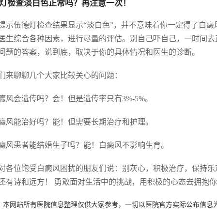
灯检查淡白色正常吗？再注意一次！
提示伍德灯检查结果显示“淡白色”，并不意味着你一定得了白
医生综合各种因素，进行尽量的评估。别自己吓自己，一时间去正
问题的答案，说到底，取决于你的具体情况和医生的诊断。
们来聊聊几个大家比较关心的问题：
 白癜风会遗传吗？会！但是遗传率只有3%-5%。
 白癜风能治好吗？能！但需要长期治疗和护理。
 白癜风患者能结婚生子吗？能！白癜风不影响生育。
对各位饱受白癜风困扰的朋友们说：别灰心，积极治疗，保持乐
还有诗和远方！ 勇敢面对生活中的挑战，用积极的心态去拥抱
：本网站所有医院信息整理仅供大家参考，一切以医院官方实际公布信息