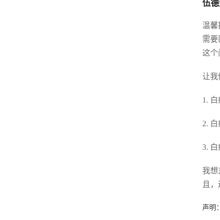
伍德
温馨
需要
这个
让我
1.
2.
3.
我想
且，
声明