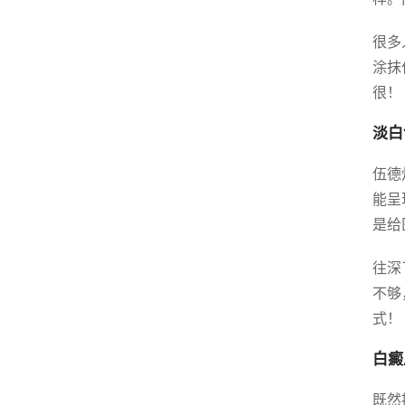
很多
涂抹
很！
淡白
伍德
能呈
是给
往深
不够
式！
白癜
既然