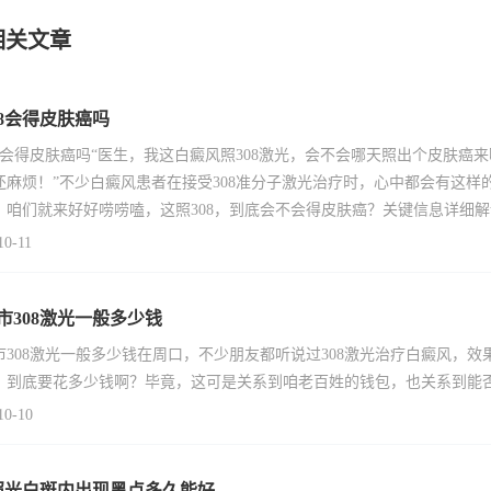
相关文章
08会得皮肤癌吗
08会得皮肤癌吗“医生，我这白癜风照308激光，会不会哪天照出个皮肤
还麻烦！”不少白癜风患者在接受308准分子激光治疗时，心中都会有这
，咱们就来好好唠唠嗑，这照308，到底会不会得皮肤癌？关键信息详细解读3
10-11
市308激光一般多少钱
市308激光一般多少钱在周口，不少朋友都听说过308激光治疗白癜风，效
，到底要花多少钱啊？毕竟，这可是关系到咱老百姓的钱包，也关系到能
10-10
1照光白斑内出现黑点多久能好