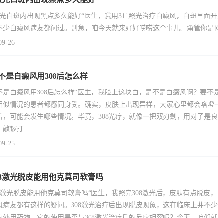
1照光白斑内出现黑点多久能好“医生，我用311照光治疗白癜风，白斑里
不少白癜风病友都问过。别急，咱今天就来好好唠唠这个事儿。甭管你是
09-26
不是白癜风用308后怎么样
不是白癜风用308后怎么样“医生，我脸上这块白，是不是白癜风啊？要不
相似情况的患者都感同身受。确实，皮肤上出现异样，大家心里都会咯噔一
后，可能会发生哪些情况。毕竟，308光疗，就像一把双刃劍，用对了是
，敲锣打
09-25
08激光脱皮能用他克莫司软膏吗
08激光脱皮能用他克莫司软膏吗“医生，我照完308激光后，皮肤有点脱
风病友都有这样的疑问。308激光治疗后出现脱皮现象，这在临床上并不
的外用药物，它的使用是否与308激光治疗后的反应相容呢？今天，咱们