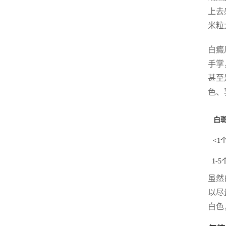
上去
米粒
白癜
手掌
甚至
色、
白
<1
1-
虽然
以尽
白色