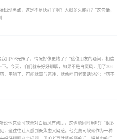
面开始出现黑点，这是不是快好了啊？大概多久能好？”这句话，
刚
是我用308光照了，情况好像更糟了？”这位朋友的疑问，相信
下。今天，咱们就来好好聊聊，如果不是白癜风，用了308
良药，用错了，可能就事与愿违，就像咱们老家话说的：“药不
皮，听说他克莫司软膏对白癜风有帮助，这俩能同时用吗？”很多
少见，这往往让人感到既焦虑又疑惑。他克莫司软膏作为一种
就来好好聊聊这个问题，用咱老百姓能听懂的话，把其中的门