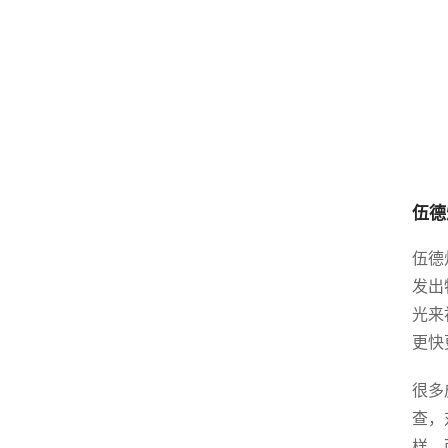
伍德
伍德
发出
光来
更快
很多
查，
样。