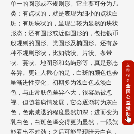
单一的圆形或不规则形。它主要可分为几
类：有点状的，就是表现为细小的点状白
斑；有斑块状的，呈现出较为显然的块状
形态；还有圆形或近似圆形的，包括钱币
般规则的圆形、类圆形及椭圆形。还有多
种不规则形状，比如线状、片状、条带
状、蔓状、地图形和岛屿形等，真是形态
立
即
各异。更让人揪心的是，白斑的颜色也会
报
名
呈渐进性变化。初期多为浅白色或淡白
全
国
色，与正常肤色差异不大，很容易被忽
公
视。但随着病情发展，它会逐渐转为灰白
益
援
色，色素减退的程度显然加深；进而变为
助
乳白色，白斑色泽变得更为显然，一眼就
能看出不对劲；之后可能呈现暗云白色，