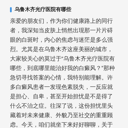
合巩固用药的调理，并对白癜风患者的
乌鲁木齐光疗医院有哪些
日常维护、饮食、锻炼等给予综合指
亲爱的朋友们，作为你们健康路上的同行
导，全方位帮助患者康复。
者，我深知当皮肤上悄然出现那一片片碍
眼的白斑时，内心的焦虑与迷茫是多么强
烈。尤其是在乌鲁木齐这座美丽的城市，
大家较关心的莫过于“乌鲁木齐光疗医院有
哪些，到底哪里能治好我的白癜风？”那种
急切寻找答案的心情，我特别能理解。许
多白癜风患者一发现色素脱失，一反应就
是担心、自卑，甚至开始担忧是不是得了
什么不治之症。往深了说，这份担忧里头
藏着对未来健康、外貌乃至社交的重重顾
虑。今天，咱们就坐下来好好聊聊，关于