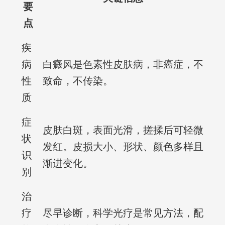
要
点
疾
病
白癜风是色素性皮肤病，非癌症，不
性
致命，不传染。
质
症
皮肤白斑，表面光滑，搓揉后可轻微
状
发红。皮损大小、形状、颜色多样且
识
渐进变化。
别
治
疗
尽早诊断，科学光疗是常见方法，配