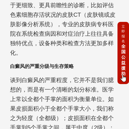
于更细致、更具前瞻性的诊断，比如评估
色素细胞存活状况的皮肤CT（皮肤镜或皮
肤影像分析系统），专业的皮肤病专科医
立
即
院在系统检查病因和对症治疗上往往具备
报
名
独特优点，设备种类和检查方法更加多样
全
国
化。
公
益
白癜风的严重分级与生存策略
援
助
谈到白癜风的严重程度，它并不是我们臆
想的，而是有一个清晰的划分标准。医学
上常以全都个手掌的面积为衡量单位。如
果皮损面积小于全都个手掌大小，我们称
之为轻度（全都级）；皮损面积在全都个
手掌到5个手掌之间，属于中度（2级）；