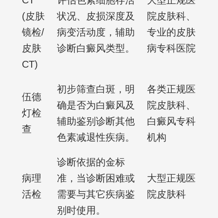
CT
评估色素细胞存活
大型正规医
(皮肤
状况、皮损深度及
院皮肤科、
镜检/
病变活动度，辅助
专业的皮肤
皮肤
诊断白癜风类型。
病专科医院
CT)
初步筛查白斑，明
各类正规医
伍德
确是否为白癜风及
院皮肤科、
灯检
辅助鉴别诊断其他
白癜风专科
查
色素减退性疾病。
机构
诊断依据的金标
病理
准，当诊断困难或
大型正规医
活检
需要与其它疾病鉴
院皮肤科
别时使用。