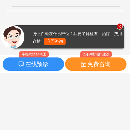
身上白斑在什么部位？我要了解检查、治疗、费用
详情
立即咨询
掌握病情好就医
2分钟出治疗建议
在线预诊
免费咨询
首页
|
药品指南
|
FAQ问题
Copyright © 2026
白癜风之家网
版权所有
鲁ICP备14010760号-3
声明：本站内容仅供参考，不作为诊断及医疗依据；部分文字及图
片均来自于网络，如侵犯到您的权益，请及时联系我们进行处理，
联系邮箱：skinhealth#foxmail.com（#改为@）。