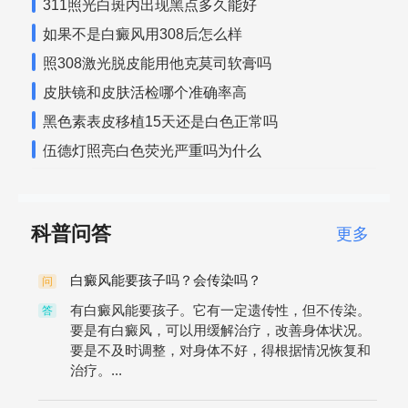
311照光白斑内出现黑点多久能好
如果不是白癜风用308后怎么样
照308激光脱皮能用他克莫司软膏吗
皮肤镜和皮肤活检哪个准确率高
黑色素表皮移植15天还是白色正常吗
伍德灯照亮白色荧光严重吗为什么
科普问答
更多
白癜风能要孩子吗？会传染吗？
问
有白癜风能要孩子。它有一定遗传性，但不传染。
答
要是有白癜风，可以用缓解治疗，改善身体状况。
要是不及时调整，对身体不好，得根据情况恢复和
治疗。...