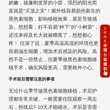
娇嫩，就像刚发芽的小苗，强烈的阳光简
直就是“灭顶之灾”！紫外线容易损伤新生的
黑色素细胞，影响移植效果，甚至导致感
染。想想看，好不容易“种下”的“小树苗”，
立
即
还没来得及长大就被晒蔫了，想想都心
报
名
疼！ 往深了说，夏季高温高湿的环境也更
全
国
容易滋生细菌，增加术后感染的风险。虽
公
然不是一些禁止，但夏季做黑色素细胞移
益
援
植手术，确实风险更高，需要格外小心。
助
手术前后需要注意的事项
无论什么季节做黑色素细胞移植，术后护
理都非常关键。一般需要住院观察一周左
右，拆线后7-10天才能碰水。术后是否需