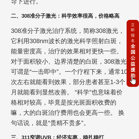
导下进行。
二、308准分子激光：科学效率很高，价格略高
立
308准分子激光治疗系统，简称308激光，
即
报
它利用308nm波长的激光科学照射白斑，
名
全
能量密度高，治疗的效果相对更快一些。
国
公
对于面积较小、边界清楚的白斑，308激光
益
援
可谓是“一击即中”。一个疗程下来，通常10
助
次左右就能看到效果，部分患者甚至1-3个
月就能看到显然改善。 “科学”也意味着价
格相对较高，毕竟是按光斑面积收费的
嘛，大的白斑治疗费用也会更高一些。 换
句话说，就是“贵精不贵多”。
三、311窄谱UVB：经济实惠，稳扎稳打