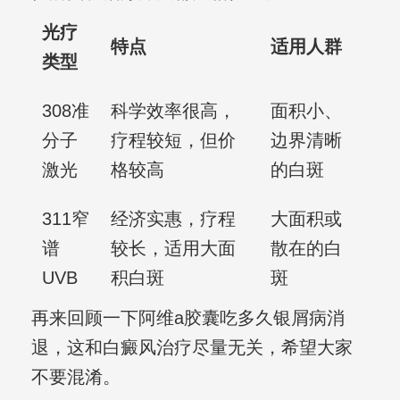
光疗
特点
适用人群
类型
308准
科学效率很高，
面积小、
分子
疗程较短，但价
边界清晰
激光
格较高
的白斑
311窄
经济实惠，疗程
大面积或
谱
较长，适用大面
散在的白
UVB
积白斑
斑
再来回顾一下阿维a胶囊吃多久银屑病消
退，这和白癜风治疗尽量无关，希望大家
不要混淆。