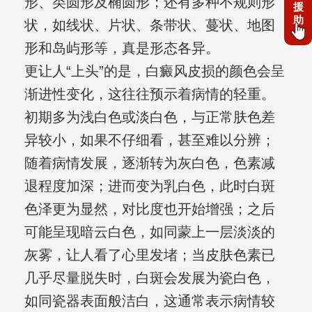
形、类圆形及椭圆形；还有多种不规则形
援
助
状，如线状、片状、条带状、蔓状、地图
形和岛屿形等，真是形态各异。
更让人“上头”的是，白癜风皮损的颜色会呈
渐进性变化，这往往预示着病情的轻重。
初期多为浅白色或淡白色，与正常肤色差
异较小，如果不仔细看，甚至难以分辨；
随着病情发展，逐渐转为灰白色，色素减
退程度加深；进而变为乳白色，此时白斑
色泽更为显然，对比度也开始增强；之后
可能呈现暗云白色，如同蒙上一层淡淡的
灰雾，让人看了心里发堵；当皮肤色素已
几乎尽量脱失时，白斑会发展为瓷白色，
如同瓷器表面般洁白，这通常表示病情较