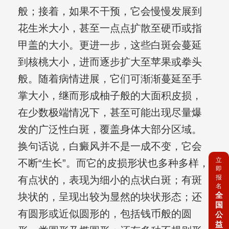
般；接着，如果不干预，它会慢慢发展到
花生米大小，甚至一点点扩散至硬币或指
甲盖的大小。更进一步，这些白斑会蔓延
到核桃大小，进而逐步扩大至苹果或拳头
般。随着病情进展，它们可渐渐蔓延至手
掌大小，继而形成柚子般的大面积皮损，
在少数极端情况下，甚至可能出现尽量爆
发的广泛性白斑，覆盖身体大部分区域。
换句话说，白癜风并不是一成不变，它会
立
不断“生长”。而它的皮损形状也多种多样，
即
报
有点状的，表现为细小的点状白斑；有斑
名
全
块状的，呈现出较为显然的块状形态；还
国
有圆形或近似圆形的，包括钱币般的圆
公
益