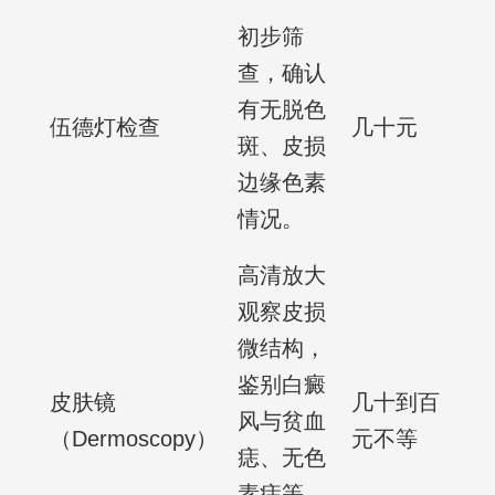
初步筛
查，确认
有无脱色
伍德灯检查
几十元
斑、皮损
边缘色素
情况。
高清放大
观察皮损
微结构，
鉴别白癜
皮肤镜
几十到百
风与贫血
（Dermoscopy）
元不等
痣、无色
素痣等，