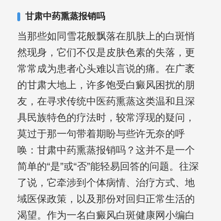
复发期;临床运用中医的辨证施治，理法
甘肃中药熏蒸报销吗
方药，综合治疗方面，建树颇丰。
当那些如同雪花般飘落在肌肤上的白斑悄
然现身，它们不仅是皮肤色素的失落，更
常常成为患者心头难以言说的痛。在广袤
的甘肃大地上，许多饱受白癜风困扰的朋
友，在寻求传统中医药熏蒸这类温和且深
具民族特色的疗法时，较常浮现的疑问，
莫过于那一句带着期盼与些许无奈的呼
唤：甘肃中药熏蒸报销吗？这并不是一个
简单的“是”或“否”能轻易回答的问题。往深
了说，它牵涉到个体病情、治疗方式、地
域医保政策，以及那份对回归正常生活的
渴望。作为一名白癜风白斑健康网小编白