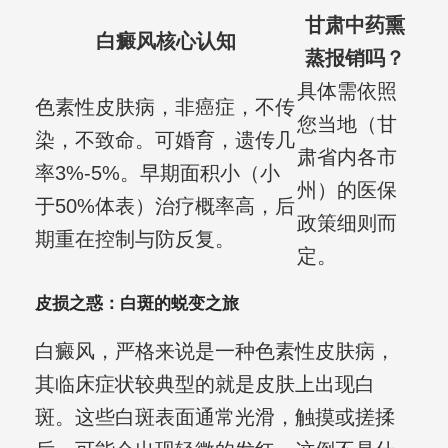
甘肃中药熏
白癜风核心认知
蒸报销吗？
具体需依照
色素性皮肤病，非癌症，不传
您当地（甘
染，不致命。可婚育，遗传几
肃省内各市
率3%-5%。早期面积小（小
州）的医保
于50%体表）治疗概率高，后
政策细则而
期重在控制与防反复。
定。
皮损之惑：白斑的蜕变之旅
白癜风，严格来说是一种色素性皮肤病，
其临床症状较典型的就是皮肤上出现白
斑。这些白斑表面通常光滑，触摸或搓揉