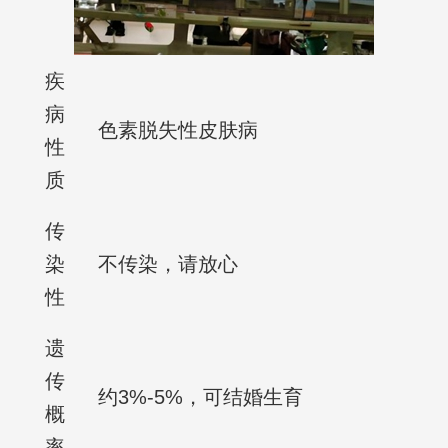
疾
病
色素脱失性皮肤病
性
质
传
染
不传染，请放心
性
遗
传
约3%-5%，可结婚生育
概
率