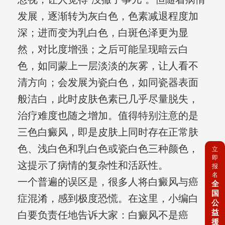
发展，逐渐转为灰白色，色素减退程度加
深；进而变为乳白色，白斑色泽更为显
然，对比度增强；之后可能呈现暗云白
色，如同蒙上一层淡淡的灰雾，让人看不
清方向；会发展为瓷白色，如同瓷器表面
般洁白，此时皮肤色素已几乎尽量脱失，
治疗难度也随之增加。值得特别注意的是
三色白癜风，即是皮肤上同时存在正常肤
色、浅白色和乳白色或瓷白色三种颜色，
立
即
这提示了病情的复杂性和活跃性。
报
名
一个普遍的误区是，很多人将白癜风与癌
全
国
症混淆，感到极度恐慌。在这里，小编白
公
益
白要负责任地告诉大家：白癜风不是癌
援