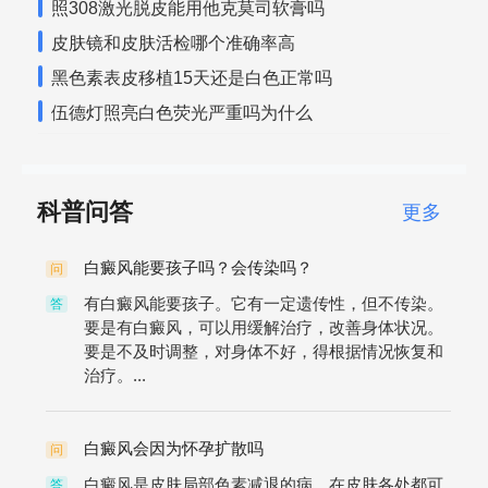
照308激光脱皮能用他克莫司软膏吗
皮肤镜和皮肤活检哪个准确率高
黑色素表皮移植15天还是白色正常吗
伍德灯照亮白色荧光严重吗为什么
科普问答
更多
白癜风能要孩子吗？会传染吗？
问
有白癜风能要孩子。它有一定遗传性，但不传染。
答
要是有白癜风，可以用缓解治疗，改善身体状况。
要是不及时调整，对身体不好，得根据情况恢复和
治疗。...
白癜风会因为怀孕扩散吗
问
白癜风是皮肤局部色素减退的病，在皮肤各处都可
答