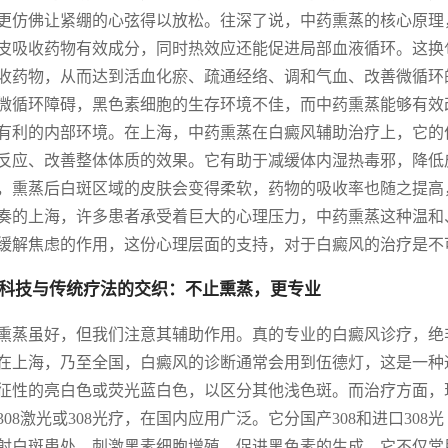
更仿佛让紧绷的心弦得以放松。往深了说，中药熏蒸的核心原理
皮吸收药物有效成分，同时热效应还能促进局部血液循环。这换
收药物，从而达到活血化瘀、疏通经络、调和气血、改善微循环
微循环障碍，黑色素细胞的生存环境不佳，而中药熏蒸能够有效
有利的内部环境。在上海，中药熏蒸在白癜风辅助治疗上，它的
反应、改善整体体质的效果。它有助于减缓体内湿热毒邪，降低
，熏蒸后白斑区域的皮肤会变得柔软，药物的吸收率也随之提高
奏的上海，许多患者承受着巨大的心理压力，中药熏蒸这种温和
缓解焦虑的作用，这份心理层面的支持，对于白癜风的治疗是不
科技与传统疗法的交织：不止熏蒸，更专业
熏蒸虽好，但我们注意其辅助作用。真的专业的白癜风诊疗，绝
在上海，乃至全国，白癜风的诊断通常会用到伍德灯，这是一种
征性的亮白色或荧光蓝白色，以区分其他浅色斑。而治疗方面，现
308激光或308光疗，在国内应用广泛。它分国产308和进口308
射白斑患处，刺激黑素细胞增殖，促进黑色素的生成。它不仅常