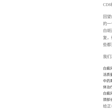
CD
回望
的一
白斑
复，
些都
我们
白癜
活质
中药
体治
白癜
颈部
给正