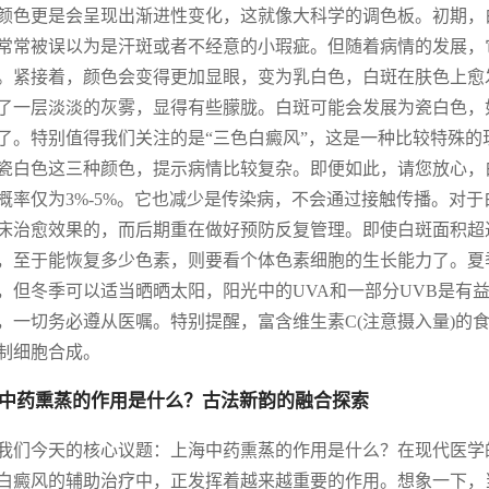
颜色更是会呈现出渐进性变化，这就像大科学的调色板。初期，
常常被误以为是汗斑或者不经意的小瑕疵。但随着病情的发展，
。紧接着，颜色会变得更加显眼，变为乳白色，白斑在肤色上愈
了一层淡淡的灰雾，显得有些朦胧。白斑可能会发展为瓷白色，
了。特别值得我们关注的是“三色白癜风”，这是一种比较特殊
瓷白色这三种颜色，提示病情比较复杂。即便如此，请您放心，
概率仅为3%-5%。它也减少是传染病，不会通过接触传播。对于
床治愈效果的，而后期重在做好预防反复管理。即使白斑面积超
，至于能恢复多少色素，则要看个体色素细胞的生长能力了。夏
，但冬季可以适当晒晒太阳，阳光中的UVA和一部分UVB是有
，一切务必遵从医嘱。特别提醒，富含维生素C(注意摄入量)的食
制细胞合成。
中药熏蒸的作用是什么？古法新韵的融合探索
我们今天的核心议题：上海中药熏蒸的作用是什么？在现代医学
白癜风的辅助治疗中，正发挥着越来越重要的作用。想象一下，