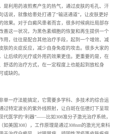
，是利用药液煎煮产生的热气，通过皮肤的毛孔、汗
句话说，就像给患处打通了“输送通道”，让皮肤更好
的效果。对于白癜风患者而言，很多时候病灶局部存
改善这一状况，为黑色素细胞的恢复和再生提供一个
作用，往往是配合其他治疗手段，起到一个增效、减
皮肤的炎症反应，减少自身免疫的攻击。很多大家的
，让后续的光疗或外用药效果更佳。更重要的是，在
、舒适的治疗方式，在一定程度上也能起到放松身
可或缺的。
非单一疗法能搞定，它需要多学科、多技术的综合运
通过特定波长的紫外线照射，让白斑在伍德灯下呈现
代医学的“利器”——比如308准分子激光治疗系统，
光（如美国308），工作原理是通过308nm的激光光束科
用于治疗白癜风，对银屑病、顽固性湿疹等皮肤疾病