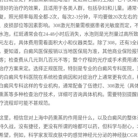
很好的治疗的效果，且适用于各类人群，包括孕妇和儿童。通常一
复，照光频率每周全都-2次，每次2-3分钟，平均要做20次左
、皮损部位等因素影响。308激光剂量需根据患者光敏度而定，
水泡，红斑通常会在24-48小时后消失，水泡则是光剂量过高所
元左右，具体费用需看面积大小和仪器类型。除了308，还有3
。要知道，白癜风医保报销以当地医保局为准，其他商业保险报
等；检查费从几元到几百元不等；整个疗程的光疗或手术费用通
治疗方案来定。选择正规医院，特别是专业的白癜风专科医院，
的白癜风专科医院在系统检查病因和对症治疗上通常更有优点，
白癜风专科这样的专业机构，通常配备了伍德灯、308激光（具
熏蒸等多种检查治疗技术，详细可咨询具体机构。需要特别提醒
疗流程却可能不甚规范。
这里，相信您对上海中药熏蒸的作用是什么，以及白癜风的整体
持久战，没有捷径，更没有所谓的啥都可以药，但科学与耐心，
希望，例如，科学家发现皮肤中的感觉神经元分泌的神经肽CG