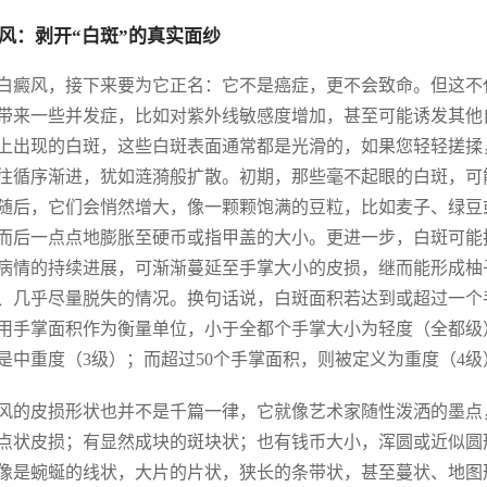
风：剥开“白斑”的真实面纱
白癜风，接下来要为它正名：它不是癌症，更不会致命。但这不
带来一些并发症，比如对紫外线敏感度增加，甚至可能诱发其他
上出现的白斑，这些白斑表面通常都是光滑的，如果您轻轻搓揉
往循序渐进，犹如涟漪般扩散。初期，那些毫不起眼的白斑，可
随后，它们会悄然增大，像一颗颗饱满的豆粒，比如麦子、绿豆
而后一点点地膨胀至硬币或指甲盖的大小。更进一步，白斑可能
病情的持续进展，可渐渐蔓延至手掌大小的皮损，继而能形成柚
、几乎尽量脱失的情况。换句话说，白斑面积若达到或超过一个
用手掌面积作为衡量单位，小于全都个手掌大小为轻度（全都级）
是中重度（3级）；而超过50个手掌面积，则被定义为重度（4
风的皮损形状也并不是千篇一律，它就像艺术家随性泼洒的墨点
点状皮损；有显然成块的斑块状；也有钱币大小，浑圆或近似圆
像是蜿蜒的线状，大片的片状，狭长的条带状，甚至蔓状、地图