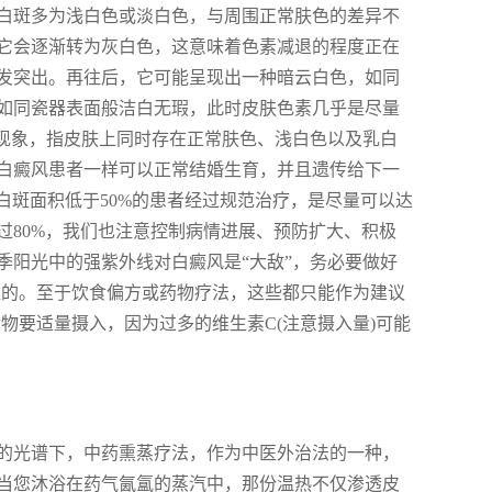
白斑多为浅白色或淡白色，与周围正常肤色的差异不
它会逐渐转为灰白色，这意味着色素减退的程度正在
发突出。再往后，它可能呈现出一种暗云白色，如同
如同瓷器表面般洁白无瑕，此时皮肤色素几乎是尽量
的现象，指皮肤上同时存在正常肤色、浅白色以及乳白
白癜风患者一样可以正常结婚生育，并且遗传给下一
白斑面积低于50%的患者经过规范治疗，是尽量可以达
过80%，我们也注意控制病情进展、预防扩大、积极
季阳光中的强紫外线对白癜风是“大敌”，务必要做好
益的。至于饮食偏方或药物疗法，这些都只能作为建议
物要适量摄入，因为过多的维生素C(注意摄入量)可能
的光谱下，中药熏蒸疗法，作为中医外治法的一种，
当您沐浴在药气氤氲的蒸汽中，那份温热不仅渗透皮