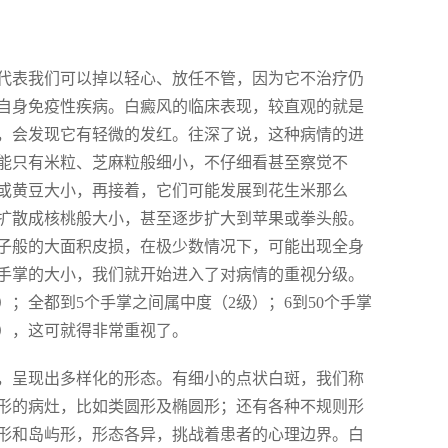
代表我们可以掉以轻心、放任不管，因为它不治疗仍
自身免疫性疾病。白癜风的临床表现，较直观的就是
，会发现它有轻微的发红。往深了说，这种病情的进
能只有米粒、芝麻粒般细小，不仔细看甚至察觉不
或黄豆大小，再接着，它们可能发展到花生米那么
扩散成核桃般大小，甚至逐步扩大到苹果或拳头般。
子般的大面积皮损，在极少数情况下，可能出现全身
手掌的大小，我们就开始进入了对病情的重视分级。
；全都到5个手掌之间属中度（2级）；6到50个手掌
级），这可就得非常重视了。
，呈现出多样化的形态。有细小的点状白斑，我们称
形的病灶，比如类圆形及椭圆形；还有各种不规则形
形和岛屿形，形态各异，挑战着患者的心理边界。白