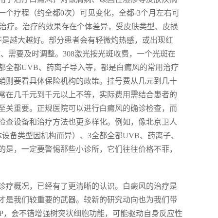
个疗程（约全都0次）可见变化，全都-3个月左右可
右的治疗。治疗的效果存在个体差异，受皮肤类型、皮损
不是越大越好。部分患者会有轻微灼热感，或出现红
致、需要及时调整。308激光按光斑收费，一个光斑在
全都全都UVB、药离子导入等，都是白癜风的常用治疗
销则要看具体保险机构的政策。挂号费从几元到几十
常在几千元到千元以上不等，实际费用需结合患者的
至关重要。正规医院可以进行白癜风的确诊检查，而
检查设备和治疗方法也更多样化。例如，像北京卫人
体设备类型因机构而异）、3全都全都UVB、药离子、
的是，一定要警惕那些小诊所，它们往往价格不菲，
诊疗概况，已经有了更清晰的认识。白癜风的治疗是
才是我们较重要的武器。较新的研究动向也为我们带
RP，会不错增强树突状细胞功能，可能驱动自身反应性