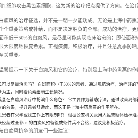
8和T细胞攻击黑色素细胞，这为新的治疗靶点提供了方向。在治
白癜风的治疗征途，并不是一朝一夕能功成。无论是上海中药熏蒸
个个重要策略或补给，而不是决定胜负的全部。成功的治疗，更
面积低于50%的白癜风，是尽量可能实现临床治愈的；即使面
很大限度地恢复色素。正视疾病，积极治疗，并且注意夏季防晒
至关重要。
温馨提示一下关于白癜风和它的治疗，特别是上海中药熏蒸的作
风可以尽量治愈吗？ 白斑面积小于50%的患者，通过规范治疗，治疗好
量为主，同时看色素细胞生长情况。
熏蒸在白癜风治疗中扮演什么角色？ 它主要作为辅助疗法，通过改善局
疗的效果，提升患者舒适度，而这正是上海中药熏蒸的作用所在。
风患者在求学或找工作上有限制吗？ 根据公安机关录用人民警察体检标
长径超过全都cm的白癜风预备役或条件兵不合格，建议先积极治疗。
与白癜风抗争的朋友们一些建议：