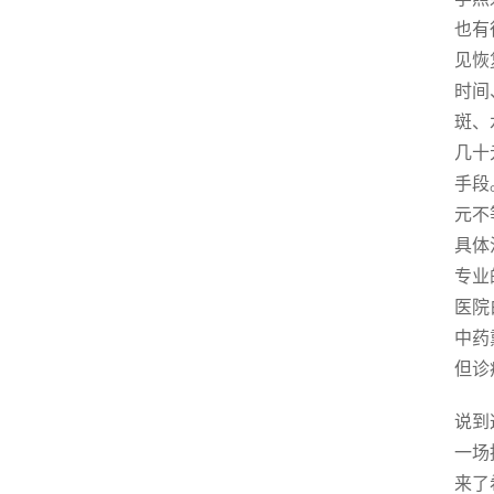
也有
见恢
时间
斑、
几十
手段
元不
具体
专业
医院
中药
但诊
说到
一场
来了