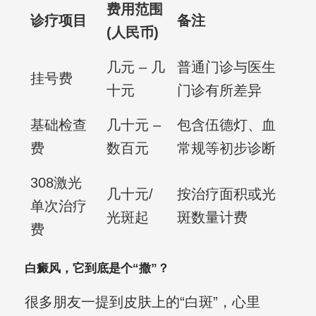
费用范围
诊疗项目
备注
(人民币)
几元 – 几
普通门诊与医生
挂号费
十元
门诊有所差异
基础检查
几十元 –
包含伍德灯、血
费
数百元
常规等初步诊断
308激光
几十元/
按治疗面积或光
单次治疗
光斑起
斑数量计费
费
白癜风，它到底是个“撒”？
很多朋友一提到皮肤上的“白斑”，心里