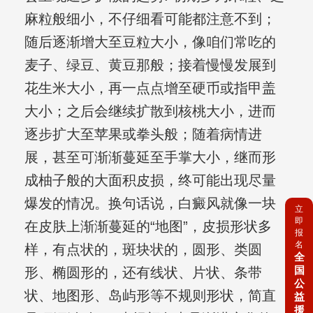
麻粒般细小，不仔细看可能都注意不到；
随后逐渐增大至豆粒大小，像咱们常吃的
麦子、绿豆、黄豆那般；接着慢慢发展到
花生米大小，再一点点增至硬币或指甲盖
大小；之后会继续扩散到核桃大小，进而
逐步扩大至苹果或拳头般；随着病情进
展，甚至可渐渐蔓延至手掌大小，继而形
成柚子般的大面积皮损，终可能出现尽量
爆发的情况。换句话说，白癜风就像一块
立
即
在皮肤上渐渐蔓延的“地图”，皮损形状多
报
名
样，有点状的，斑块状的，圆形、类圆
全
国
形、椭圆形的，还有线状、片状、条带
公
状、地图形、岛屿形等不规则形状，简直
益
援