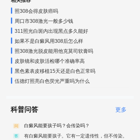
相关推荐
照308会得皮肤癌吗
周口市308激光一般多少钱
311照光白斑内出现黑点多久能好
如果不是白癜风用308后怎么样
照308激光脱皮能用他克莫司软膏吗
皮肤镜和皮肤活检哪个准确率高
黑色素表皮移植15天还是白色正常吗
伍德灯照亮白色荧光严重吗为什么
科普问答
更多
白癜风能要孩子吗？会传染吗？
问
有白癜风能要孩子。它有一定遗传性，但不传染。
答