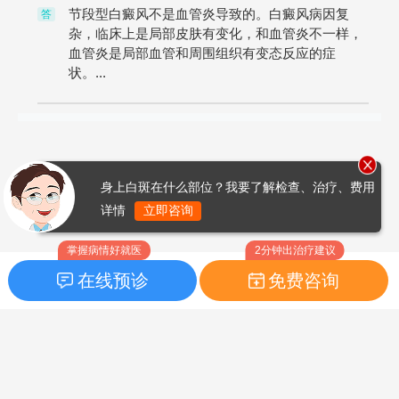
节段型白癜风不是血管炎导致的。白癜风病因复
答
杂，临床上是局部皮肤有变化，和血管炎不一样，
血管炎是局部血管和周围组织有变态反应的症
状。...
身上白斑在什么部位？我要了解检查、治疗、费用
详情
立即咨询
掌握病情好就医
2分钟出治疗建议
在线预诊
免费咨询
首页
|
药品指南
|
FAQ问题
Copyright © 2026
白癜风之家网
版权所有
鲁ICP备14010760号-3
声明：本站内容仅供参考，不作为诊断及医疗依据；部分文字及图