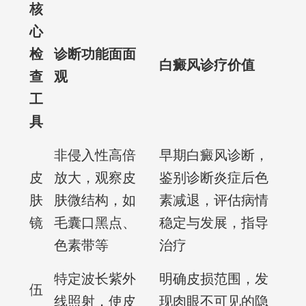
核
心
检
诊断功能面面
白癜风诊疗价值
查
观
工
具
非侵入性高倍
早期白癜风诊断，
皮
放大，观察皮
鉴别诊断炎症后色
肤
肤微结构，如
素减退，评估病情
镜
毛囊口黑点、
稳定与发展，指导
色素带等
治疗
特定波长紫外
明确皮损范围，发
伍
线照射，使皮
现肉眼不可见的隐