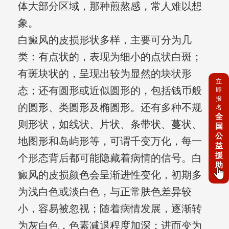
体大部分区域，那种煎熬感，常人难以想
象。
白癜风的皮损形状多样，主要可分为几
类：有点状的，表现为细小的点状白斑；
有斑块状的，呈现出较为显然的块状形
立
态；还有圆形或近似圆形的，包括钱币般
即
报
的圆形、类圆形及椭圆形。还有多种不规
名
全
则形状，如线状、片状、条带状、蔓状、
国
公
地图形和岛屿形等，可谓千变万化，每一
益
援
个形态背后都可能隐藏着病情的信号。白
助
癜风的皮损颜色会呈渐进性变化，初期多
为浅白色或淡白色，与正常肤色差异较
小，容易被忽视；随着病情发展，逐渐转
为灰白色，色素减退程度加深；进而变为