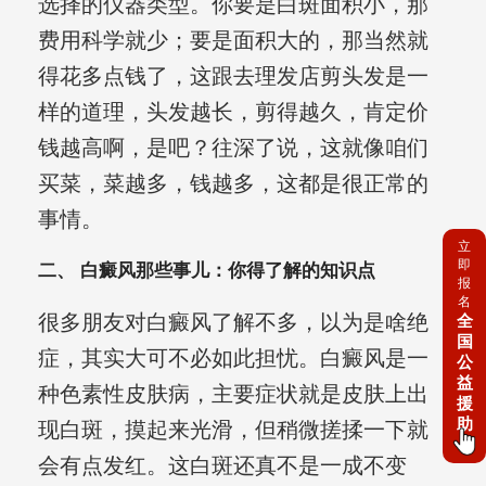
选择的仪器类型。你要是白斑面积小，那
费用科学就少；要是面积大的，那当然就
得花多点钱了，这跟去理发店剪头发是一
样的道理，头发越长，剪得越久，肯定价
钱越高啊，是吧？往深了说，这就像咱们
买菜，菜越多，钱越多，这都是很正常的
事情。
立
即
二、 白癜风那些事儿：你得了解的知识点
报
名
很多朋友对白癜风了解不多，以为是啥绝
全
国
症，其实大可不必如此担忧。白癜风是一
公
益
种色素性皮肤病，主要症状就是皮肤上出
援
助
现白斑，摸起来光滑，但稍微搓揉一下就
会有点发红。这白斑还真不是一成不变