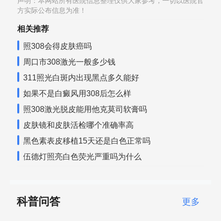
声明：本网站所有医院信息整理仅供大家参考，一切以医院官
方实际公布信息为准！
相关推荐
照308会得皮肤癌吗
周口市308激光一般多少钱
311照光白斑内出现黑点多久能好
如果不是白癜风用308后怎么样
照308激光脱皮能用他克莫司软膏吗
皮肤镜和皮肤活检哪个准确率高
黑色素表皮移植15天还是白色正常吗
伍德灯照亮白色荧光严重吗为什么
科普问答
更多