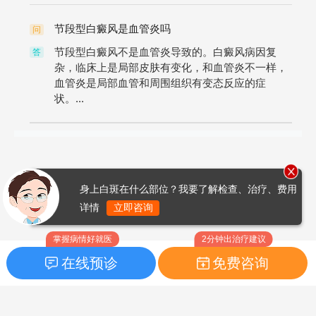
节段型白癜风是血管炎吗
问
节段型白癜风不是血管炎导致的。白癜风病因复
答
杂，临床上是局部皮肤有变化，和血管炎不一样，
血管炎是局部血管和周围组织有变态反应的症
状。...
身上白斑在什么部位？我要了解检查、治疗、费用
详情
立即咨询
掌握病情好就医
2分钟出治疗建议
在线预诊
免费咨询
首页
|
药品指南
|
FAQ问题