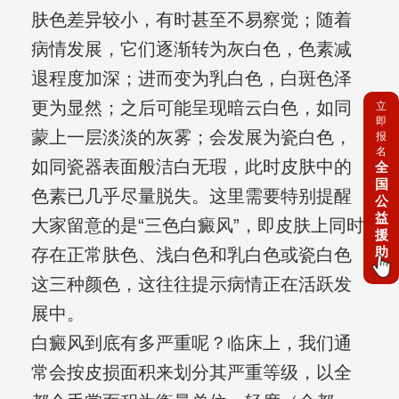
肤色差异较小，有时甚至不易察觉；随着
病情发展，它们逐渐转为灰白色，色素减
退程度加深；进而变为乳白色，白斑色泽
更为显然；之后可能呈现暗云白色，如同
立
即
蒙上一层淡淡的灰雾；会发展为瓷白色，
报
名
如同瓷器表面般洁白无瑕，此时皮肤中的
全
国
色素已几乎尽量脱失。这里需要特别提醒
公
益
大家留意的是“三色白癜风”，即皮肤上同时
援
助
存在正常肤色、浅白色和乳白色或瓷白色
这三种颜色，这往往提示病情正在活跃发
展中。
白癜风到底有多严重呢？临床上，我们通
常会按皮损面积来划分其严重等级，以全