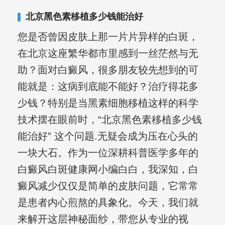
其对女性银屑病、顽固性银屑病、全身
北京黑色素移植多少钱能治好
大面积、手脚部银屑病的治疗有丰富经
您是否曾因皮肤上那一片片异样的白斑，
验。
在北京这座繁华都市里感到一丝茫然与无
助？面对白癜风，很多朋友较先想到的可
能就是：这病到底能不能好？治疗得花多
少钱？特别是当黑素细胞移植这样的科学
技术摆在眼前时，“北京黑色素移植多少钱
能治好” 这个问题.无疑会成为压在心头的
一块大石。作为一位深耕科普医学多年的
白癜风白斑健康网小编白白，我深知，白
癜风减少仅仅是简单的皮肤问题，它常常
是患者内心煎熬的具象化。今天，我们就
来解开这层神秘面纱，带您从专业的视