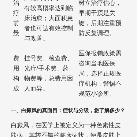
治
树立治疗信心，
有较高概率达到临
疗
早期干预是关
床治愈；大面积患
前
键，后期注重预
者也可达有效控制
景
防反复调理。
与改善。
医保报销政策需
费
挂号费、检查费、
咨询当地医保
用
光疗/手术费、药
局，选择正规医
构
物费等，总费用因
疗机构，警惕不
成
人而异。
规范小诊所。
一、白癜风的真面目：症状与分级，您了解多少？
白癜风，在医学上被定义为一种色素性皮
肤病，其较不错的临床症状，便是皮肤上