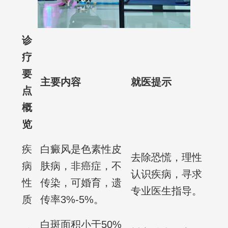
诊
疗
要
主要内容
就医提示
点
概
览
疾
白癜风是色素性皮
去除恐慌，理性
病
肤病，非癌症，不
认识疾病，寻求
性
传染，可婚育，遗
专业医生指导。
质
传率3%-5%。
白斑面积小于50%